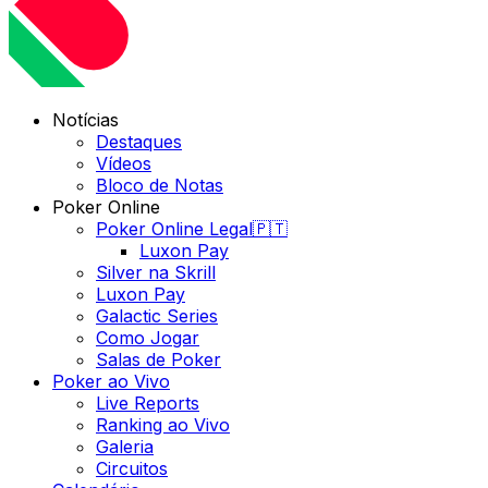
Notícias
Destaques
Vídeos
Bloco de Notas
Poker Online
Poker Online Legal🇵🇹
Luxon Pay
Silver na Skrill
Luxon Pay
Galactic Series
Como Jogar
Salas de Poker
Poker ao Vivo
Live Reports
Ranking ao Vivo
Galeria
Circuitos