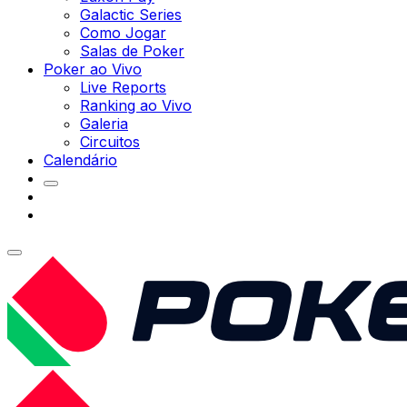
Galactic Series
Como Jogar
Salas de Poker
Poker ao Vivo
Live Reports
Ranking ao Vivo
Galeria
Circuitos
Calendário