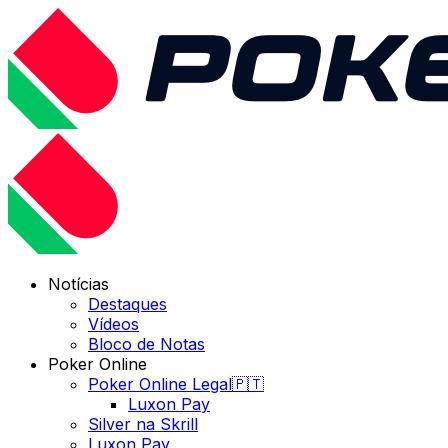
Notícias
Destaques
Vídeos
Bloco de Notas
Poker Online
Poker Online Legal🇵🇹
Luxon Pay
Silver na Skrill
Luxon Pay