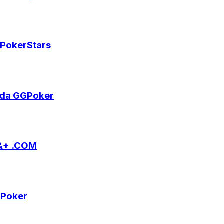
 PokerStars
 da GGPoker
 &+ .COM
GPoker