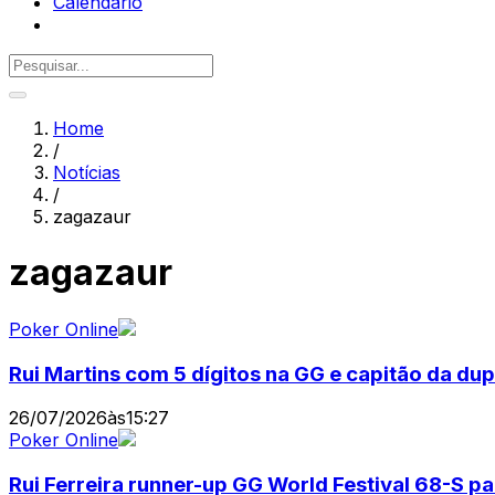
Calendário
Home
/
Notícias
/
zagazaur
zagazaur
Poker Online
Rui Martins com 5 dígitos na GG e capitão da du
26/07/2026
às
15:27
Poker Online
Rui Ferreira runner-up GG World Festival 68-S p