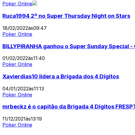
Poker Online
Ruca1994 2º no Super Thursday Night on Stars
18/02/2022
às
09:47
Poker Online
BILLYPIRANHA ganhou o Super Sunday Special -
01/02/2022
às
11:40
Poker Online
Xavierdias10 lidera a Brigada dos 4 Dígitos
04/01/2022
às
11:13
Poker Online
mrbeckz é o capitão da Brigada 4 Dígitos FRESP
11/12/2021
às
13:19
Poker Online