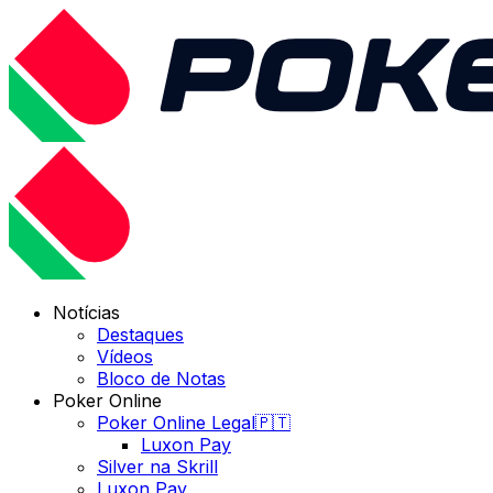
Notícias
Destaques
Vídeos
Bloco de Notas
Poker Online
Poker Online Legal🇵🇹
Luxon Pay
Silver na Skrill
Luxon Pay