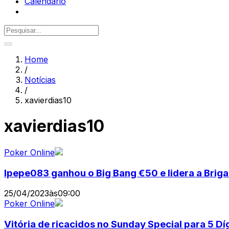
Calendário
Home
/
Notícias
/
xavierdias10
xavierdias10
Poker Online
Ipepe083 ganhou o Big Bang €50 e lidera a Briga
25/04/2023
às
09:00
Poker Online
Vitória de ricacidos no Sunday Special para 5 Dí