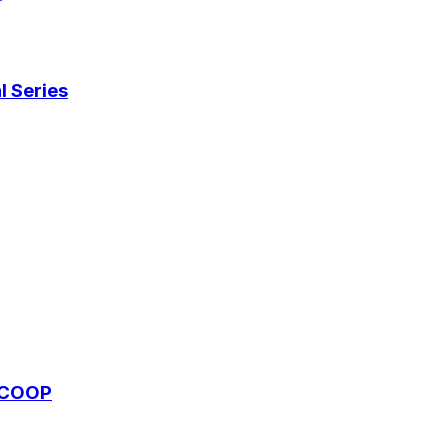
l Series
SECOOP