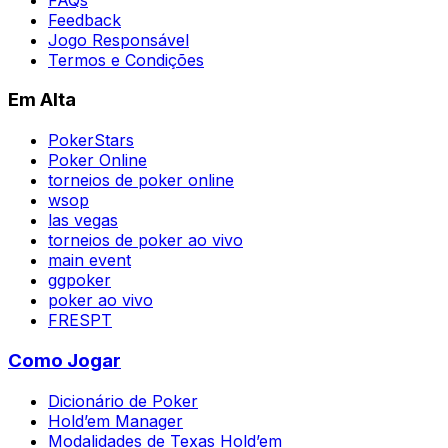
Feedback
Jogo Responsável
Termos e Condições
Em Alta
PokerStars
Poker Online
torneios de poker online
wsop
las vegas
torneios de poker ao vivo
main event
ggpoker
poker ao vivo
FRESPT
Como Jogar
Dicionário de Poker
Hold’em Manager
Modalidades de Texas Hold’em