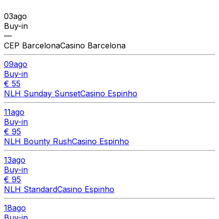
03
ago
Buy-in
—
CEP Barcelona
Casino Barcelona
09
ago
Buy-in
€ 55
NLH Sunday Sunset
Casino Espinho
11
ago
Buy-in
€ 95
NLH Bounty Rush
Casino Espinho
13
ago
Buy-in
€ 95
NLH Standard
Casino Espinho
18
ago
Buy-in