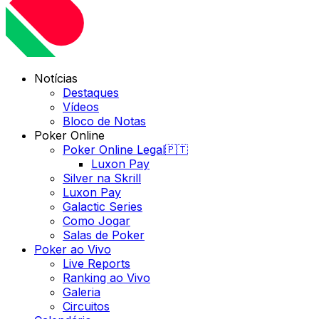
Notícias
Destaques
Vídeos
Bloco de Notas
Poker Online
Poker Online Legal🇵🇹
Luxon Pay
Silver na Skrill
Luxon Pay
Galactic Series
Como Jogar
Salas de Poker
Poker ao Vivo
Live Reports
Ranking ao Vivo
Galeria
Circuitos