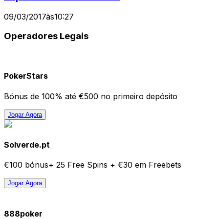
09/03/2017
às
10:27
Operadores Legais
PokerStars
Bónus de 100% até €500 no primeiro depósito
Jogar Agora
Solverde.pt
€100 bónus+ 25 Free Spins + €30 em Freebets
Jogar Agora
888poker