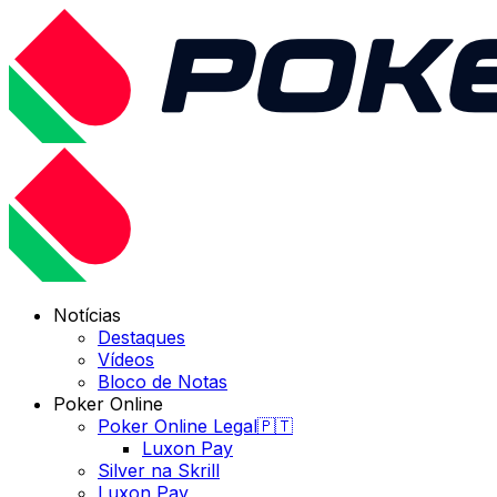
Notícias
Destaques
Vídeos
Bloco de Notas
Poker Online
Poker Online Legal🇵🇹
Luxon Pay
Silver na Skrill
Luxon Pay