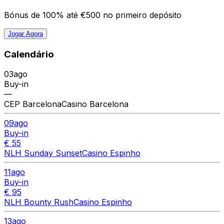
Bónus de 100% até €500 no primeiro depósito
Jogar Agora
Calendário
03
ago
Buy-in
—
CEP Barcelona
Casino Barcelona
09
ago
Buy-in
€ 55
NLH Sunday Sunset
Casino Espinho
11
ago
Buy-in
€ 95
NLH Bounty Rush
Casino Espinho
13
ago