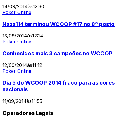
14/09/2014
às
12:30
Poker Online
Naza114 terminou WCOOP #17 no 8º posto
13/09/2014
às
12:14
Poker Online
Conhecidos mais 3 campeões no WCOOP
12/09/2014
às
11:12
Poker Online
Dia 5 do WCOOP 2014 fraco para as cores
nacionais
11/09/2014
às
11:55
Operadores Legais