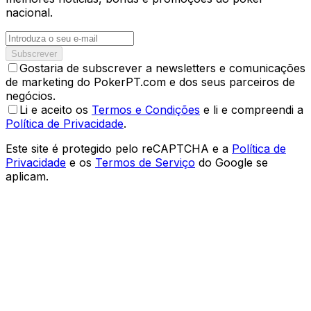
nacional.
Subscrever
Gostaria de subscrever a newsletters e comunicações
de marketing do PokerPT.com e dos seus parceiros de
negócios.
Li e aceito os
Termos e Condições
e li e compreendi a
Política de Privacidade
.
Este site é protegido pelo reCAPTCHA e a
Política de
Privacidade
e os
Termos de Serviço
do Google se
aplicam.