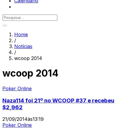
Calendário
Home
/
Notícias
/
wcoop 2014
wcoop 2014
Poker Online
Naza114 foi 21º no WCOOP #37 e recebeu
$2,962
21/09/2014
às
13:19
Poker Online