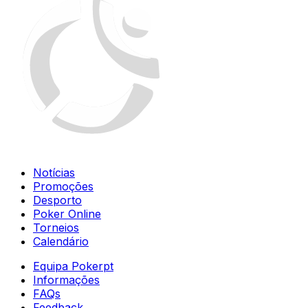
Notícias
Promoções
Desporto
Poker Online
Torneios
Calendário
Equipa Pokerpt
Informações
FAQs
Feedback