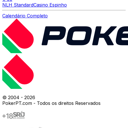
NLH Standard
Casino Espinho
Calendário Completo
© 2004 -
2026
PokerPT.com - Todos os direitos Reservados