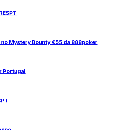
FRESPT
U no Mystery Bounty €55 da 888poker
r Portugal
SPT
vonne