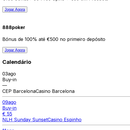
Jogar Agora
888poker
Bónus de 100% até €500 no primeiro depósito
Jogar Agora
Calendário
03
ago
Buy-in
—
CEP Barcelona
Casino Barcelona
09
ago
Buy-in
€ 55
NLH Sunday Sunset
Casino Espinho