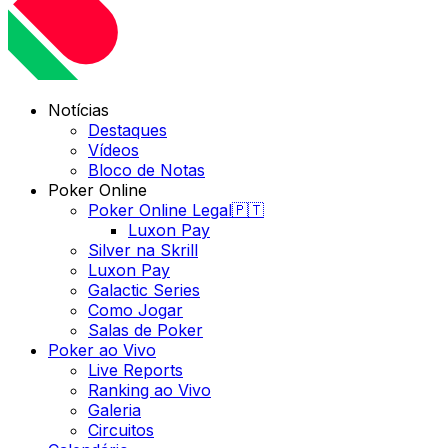
Notícias
Destaques
Vídeos
Bloco de Notas
Poker Online
Poker Online Legal🇵🇹
Luxon Pay
Silver na Skrill
Luxon Pay
Galactic Series
Como Jogar
Salas de Poker
Poker ao Vivo
Live Reports
Ranking ao Vivo
Galeria
Circuitos