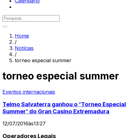
Calendário
Home
/
Notícias
/
torneo especial summer
torneo especial summer
Eventos internacionais
Telmo Salvaterra ganhou o 'Torneo Especial
Summer' do Gran Casino Extremadura
12/07/2016
às
13:27
Operadores Legais