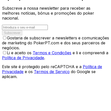
Subscreve a nossa newsletter para receber as
melhores notícias, bónus e promoções do poker
nacional.
Subscrever
Gostaria de subscrever a newsletters e comunicações
de marketing do PokerPT.com e dos seus parceiros de
negócios.
Li e aceito os
Termos e Condições
e li e compreendi a
Política de Privacidade
.
Este site é protegido pelo reCAPTCHA e a
Política de
Privacidade
e os
Termos de Serviço
do Google se
aplicam.