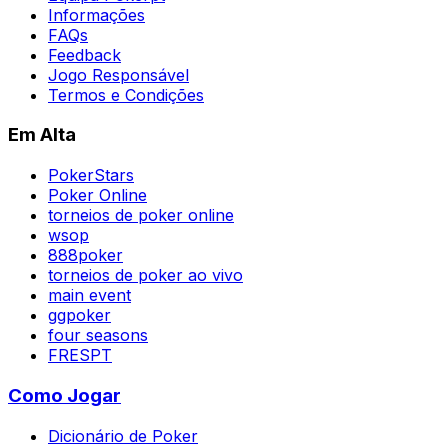
Informações
FAQs
Feedback
Jogo Responsável
Termos e Condições
Em Alta
PokerStars
Poker Online
torneios de poker online
wsop
888poker
torneios de poker ao vivo
main event
ggpoker
four seasons
FRESPT
Como Jogar
Dicionário de Poker