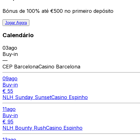
Bónus de 100% até €500 no primeiro depósito
Jogar Agora
Calendário
03
ago
Buy-in
—
CEP Barcelona
Casino Barcelona
09
ago
Buy-in
€ 55
NLH Sunday Sunset
Casino Espinho
11
ago
Buy-in
€ 95
NLH Bounty Rush
Casino Espinho
13
ago