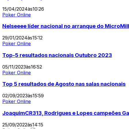
15/04/2024
às
10:26
Poker Online
Nelseeee líder nacional no arranque do MicroMil
29/01/2024
às
15:12
Poker Online
Top-5 resultados nacionais Outubro 2023
05/11/2023
às
16:52
Poker Online
Top 5 resultados de Agosto nas salas nacionais
02/09/2023
às
15:59
Poker Online
JoaquimCR313, Rodrigues e Lopes campeões Gal
25/09/2022
às
14:15