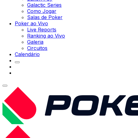
Galactic Series
Como Jogar
Salas de Poker
Poker ao Vivo
Live Reports
Ranking ao Vivo
Galeria
Circuitos
Calendário