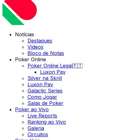
Notícias
Destaques
Vídeos
Bloco de Notas
Poker Online
Poker Online Legal🇵🇹
Luxon Pay
Silver na Skrill
Luxon Pay
Galactic Series
Como Jogar
Salas de Poker
Poker ao Vivo
Live Reports
Ranking ao Vivo
Galeria
Circuitos