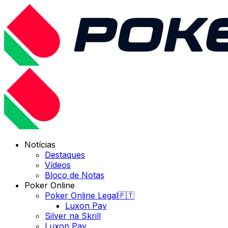
Notícias
Destaques
Vídeos
Bloco de Notas
Poker Online
Poker Online Legal🇵🇹
Luxon Pay
Silver na Skrill
Luxon Pay