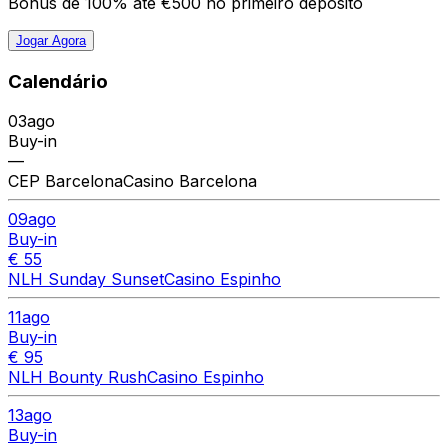
Bónus de 100% até €500 no primeiro depósito
Jogar Agora
Calendário
03
ago
Buy-in
—
CEP Barcelona
Casino Barcelona
09
ago
Buy-in
€ 55
NLH Sunday Sunset
Casino Espinho
11
ago
Buy-in
€ 95
NLH Bounty Rush
Casino Espinho
13
ago
Buy-in