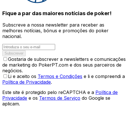
Fique a par das maiores notícias de poker!
Subscreve a nossa newsletter para receber as
melhores notícias, bónus e promoções do poker
nacional.
Subscrever
Gostaria de subscrever a newsletters e comunicações
de marketing do PokerPT.com e dos seus parceiros de
negócios.
Li e aceito os
Termos e Condições
e li e compreendi a
Política de Privacidade
.
Este site é protegido pelo reCAPTCHA e a
Política de
Privacidade
e os
Termos de Serviço
do Google se
aplicam.