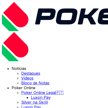
Notícias
Destaques
Vídeos
Bloco de Notas
Poker Online
Poker Online Legal🇵🇹
Luxon Pay
Silver na Skrill
Luxon Pay