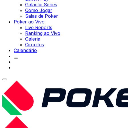
Galactic Series
Como Jogar
Salas de Poker
Poker ao Vivo
Live Reports
Ranking ao Vivo
Galeria
Circuitos
Calendário