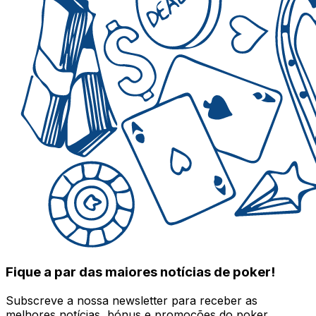
Fique a par das maiores notícias de poker!
Subscreve a nossa newsletter para receber as
melhores notícias, bónus e promoções do poker