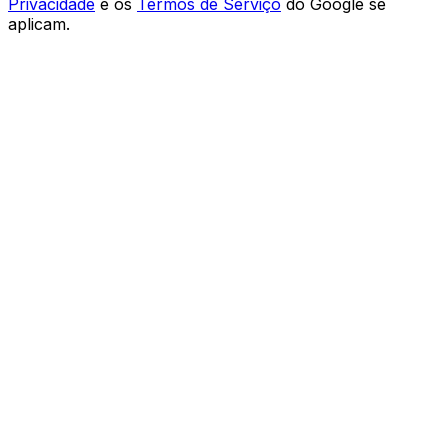
Privacidade
e os
Termos de Serviço
do Google se
aplicam.