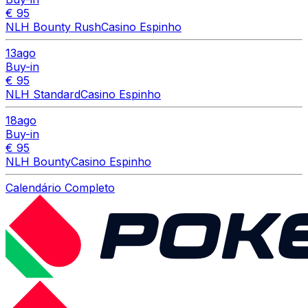
€ 95
NLH Bounty Rush
Casino Espinho
13
ago
Buy-in
€ 95
NLH Standard
Casino Espinho
18
ago
Buy-in
€ 95
NLH Bounty
Casino Espinho
Calendário Completo