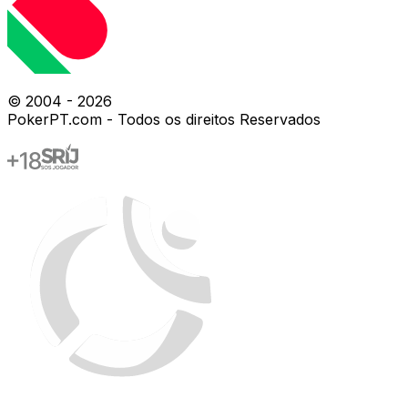
© 2004 -
2026
PokerPT.com - Todos os direitos Reservados