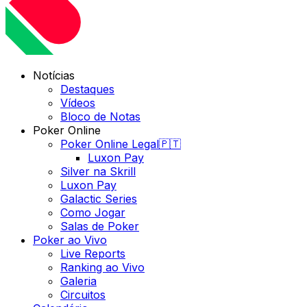
Notícias
Destaques
Vídeos
Bloco de Notas
Poker Online
Poker Online Legal🇵🇹
Luxon Pay
Silver na Skrill
Luxon Pay
Galactic Series
Como Jogar
Salas de Poker
Poker ao Vivo
Live Reports
Ranking ao Vivo
Galeria
Circuitos