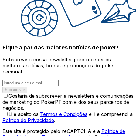
Fique a par das maiores notícias de poker!
Subscreve a nossa newsletter para receber as
melhores notícias, bónus e promoções do poker
nacional.
Subscrever
Gostaria de subscrever a newsletters e comunicações
de marketing do PokerPT.com e dos seus parceiros de
negócios.
Li e aceito os
Termos e Condições
e li e compreendi a
Política de Privacidade
.
Este site é protegido pelo reCAPTCHA e a
Política de