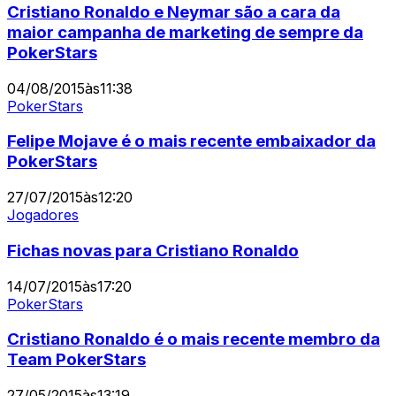
Cristiano Ronaldo e Neymar são a cara da
maior campanha de marketing de sempre da
PokerStars
04/08/2015
às
11:38
PokerStars
Felipe Mojave é o mais recente embaixador da
PokerStars
27/07/2015
às
12:20
Jogadores
Fichas novas para Cristiano Ronaldo
14/07/2015
às
17:20
PokerStars
Cristiano Ronaldo é o mais recente membro da
Team PokerStars
27/05/2015
às
13:19