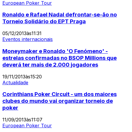
European Poker Tour
Ronaldo e Rafael Nadal defrontar-se-ão no
Torneio Solidário do EPT Praga
05/12/2013
às
11:31
Eventos internacionais
Moneymaker e Ronaldo 'O Fenómeno' -
estrelas confirmadas no BSOP Millions que
deverá ter mais de 2.000 jogadores
19/11/2013
às
15:20
Actualidade
Corinthians Poker Circuit - um dos maiores
clubes do mundo vai organizar torneio de
poker
11/09/2013
às
11:07
European Poker Tour