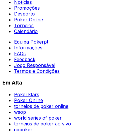
Notícias
Promoções
Desporto
Poker Online
Torneios
Calendário
Equipa Pokerpt
Informações
FAQs
Feedback
Jogo Responsável
Termos e Condições
Em Alta
PokerStars
Poker Online
torneios de poker online
wsop
world series of poker
torneios de poker ao vivo
ggpoker