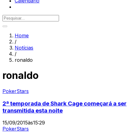
Calendário
Home
/
Notícias
/
ronaldo
ronaldo
PokerStars
2ª temporada de Shark Cage começará a ser
transmitida esta noite
15/09/2015
às
15:29
PokerStars