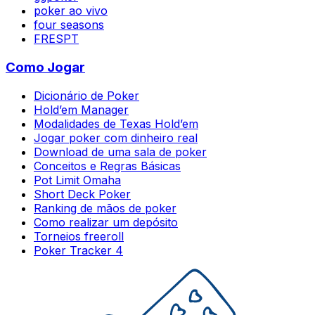
poker ao vivo
four seasons
FRESPT
Como Jogar
Dicionário de Poker
Hold’em Manager
Modalidades de Texas Hold’em
Jogar poker com dinheiro real
Download de uma sala de poker
Conceitos e Regras Básicas
Pot Limit Omaha
Short Deck Poker
Ranking de mãos de poker
Como realizar um depósito
Torneios freeroll
Poker Tracker 4