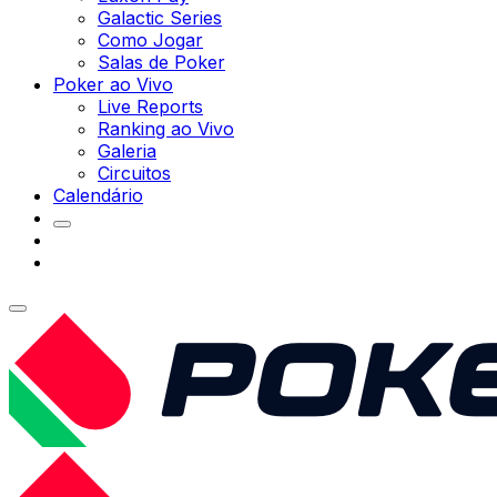
Galactic Series
Como Jogar
Salas de Poker
Poker ao Vivo
Live Reports
Ranking ao Vivo
Galeria
Circuitos
Calendário