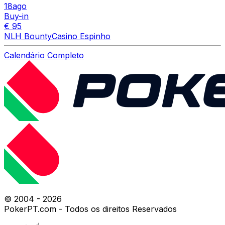
18
ago
Buy-in
€ 95
NLH Bounty
Casino Espinho
Calendário Completo
© 2004 -
2026
PokerPT.com - Todos os direitos Reservados