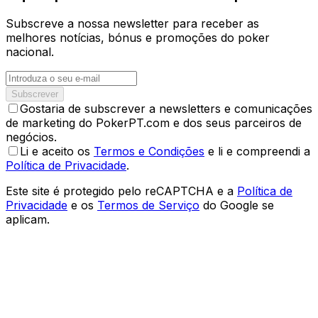
Subscreve a nossa newsletter para receber as
melhores notícias, bónus e promoções do poker
nacional.
Subscrever
Gostaria de subscrever a newsletters e comunicações
de marketing do PokerPT.com e dos seus parceiros de
negócios.
Li e aceito os
Termos e Condições
e li e compreendi a
Política de Privacidade
.
Este site é protegido pelo reCAPTCHA e a
Política de
Privacidade
e os
Termos de Serviço
do Google se
aplicam.