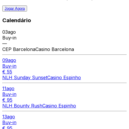
Jogar Agora
Calendário
03
ago
Buy-in
—
CEP Barcelona
Casino Barcelona
09
ago
Buy-in
€ 55
NLH Sunday Sunset
Casino Espinho
11
ago
Buy-in
€ 95
NLH Bounty Rush
Casino Espinho
13
ago
Buy-in
€ 95