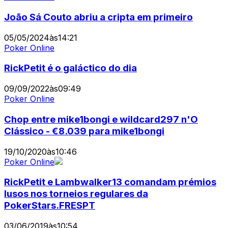
João Sá Couto abriu a cripta em primeiro
05/05/2024
às
14:21
Poker Online
RickPetit é o galáctico do dia
09/09/2022
às
09:49
Poker Online
Chop entre mike1bongi e wildcard297 n'O
Clássico - €8.039 para mike1bongi
19/10/2020
às
10:46
Poker Online
RickPetit e Lambwalker13 comandam prémios
lusos nos torneios regulares da
PokerStars.FRESPT
03/06/2019
às
10:54