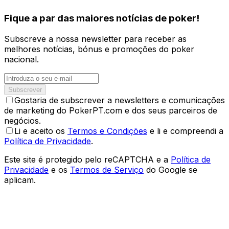
Fique a par das maiores notícias de poker!
Subscreve a nossa newsletter para receber as
melhores notícias, bónus e promoções do poker
nacional.
Subscrever
Gostaria de subscrever a newsletters e comunicações
de marketing do PokerPT.com e dos seus parceiros de
negócios.
Li e aceito os
Termos e Condições
e li e compreendi a
Política de Privacidade
.
Este site é protegido pelo reCAPTCHA e a
Política de
Privacidade
e os
Termos de Serviço
do Google se
aplicam.