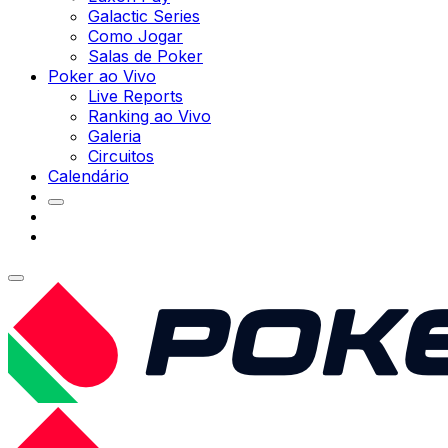
Galactic Series
Como Jogar
Salas de Poker
Poker ao Vivo
Live Reports
Ranking ao Vivo
Galeria
Circuitos
Calendário