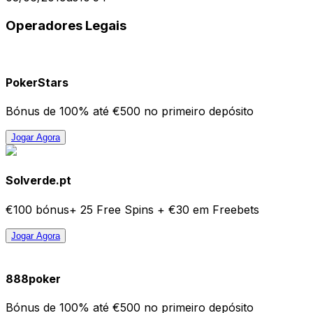
Operadores Legais
PokerStars
Bónus de 100% até €500 no primeiro depósito
Jogar Agora
Solverde.pt
€100 bónus+ 25 Free Spins + €30 em Freebets
Jogar Agora
888poker
Bónus de 100% até €500 no primeiro depósito