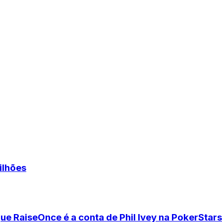
ilhões
e RaiseOnce é a conta de Phil Ivey na PokerStars