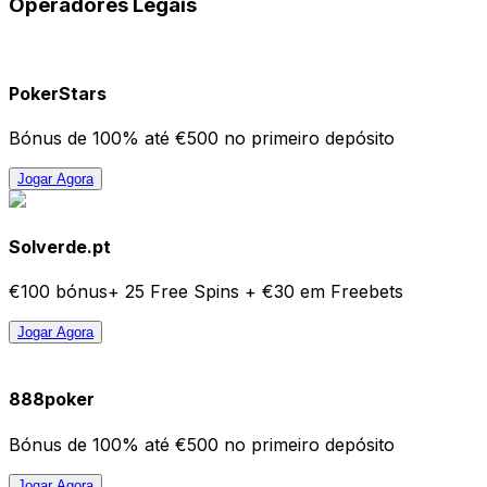
Operadores Legais
PokerStars
Bónus de 100% até €500 no primeiro depósito
Jogar Agora
Solverde.pt
€100 bónus+ 25 Free Spins + €30 em Freebets
Jogar Agora
888poker
Bónus de 100% até €500 no primeiro depósito
Jogar Agora