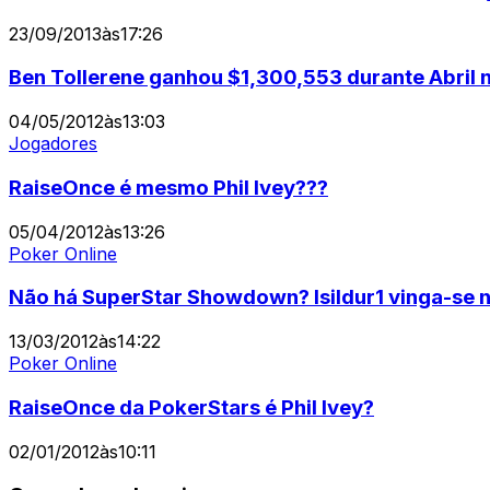
23/09/2013
às
17:26
Ben Tollerene ganhou $1,300,553 durante Abril 
04/05/2012
às
13:03
Jogadores
RaiseOnce é mesmo Phil Ivey???
05/04/2012
às
13:26
Poker Online
Não há SuperStar Showdown? Isildur1 vinga-se
13/03/2012
às
14:22
Poker Online
RaiseOnce da PokerStars é Phil Ivey?
02/01/2012
às
10:11