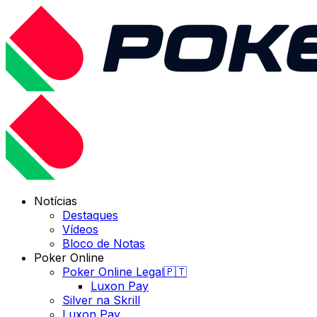
Notícias
Destaques
Vídeos
Bloco de Notas
Poker Online
Poker Online Legal🇵🇹
Luxon Pay
Silver na Skrill
Luxon Pay