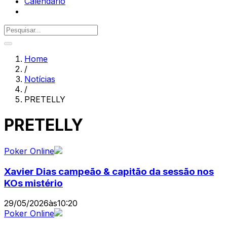
Calendário
Home
/
Notícias
/
PRETELLY
PRETELLY
Poker Online
Xavier Dias campeão & capitão da sessão nos
KOs mistério
29/05/2026
às
10:20
Poker Online