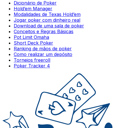
Dicionário de Poker
Hold’em Manager
Modalidades de Texas Hold’em
Jogar poker com dinheiro real
Download de uma sala de poker
Conceitos e Regras Básicas
Pot Limit Omaha
Short Deck Poker
Ranking de mãos de poker
Como realizar um depósito
Torneios freeroll
Poker Tracker 4