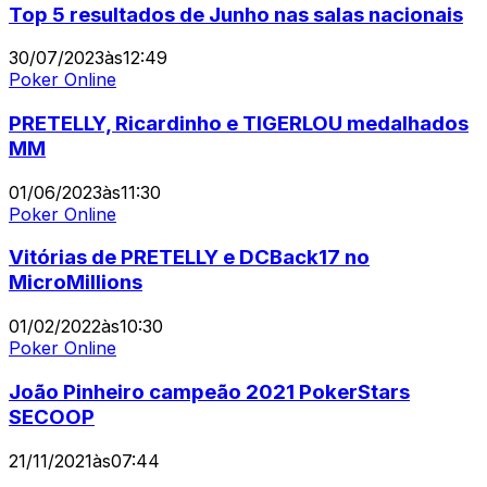
Top 5 resultados de Junho nas salas nacionais
30/07/2023
às
12:49
Poker Online
PRETELLY, Ricardinho e TIGERLOU medalhados
MM
01/06/2023
às
11:30
Poker Online
Vitórias de PRETELLY e DCBack17 no
MicroMillions
01/02/2022
às
10:30
Poker Online
João Pinheiro campeão 2021 PokerStars
SECOOP
21/11/2021
às
07:44