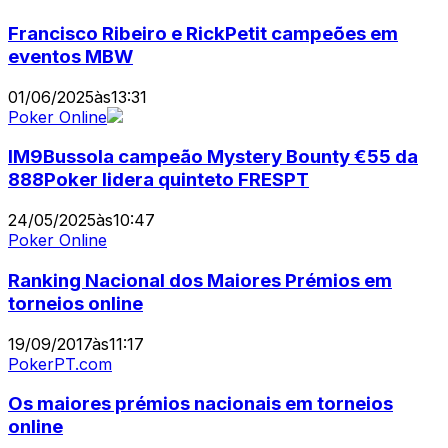
Francisco Ribeiro e RickPetit campeões em
eventos MBW
01/06/2025
às
13:31
Poker Online
IM9Bussola campeão Mystery Bounty €55 da
888Poker lidera quinteto FRESPT
24/05/2025
às
10:47
Poker Online
Ranking Nacional dos Maiores Prémios em
torneios online
19/09/2017
às
11:17
PokerPT.com
Os maiores prémios nacionais em torneios
online