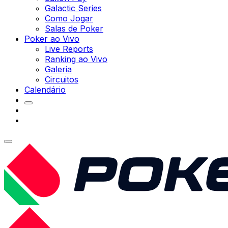
Galactic Series
Como Jogar
Salas de Poker
Poker ao Vivo
Live Reports
Ranking ao Vivo
Galeria
Circuitos
Calendário