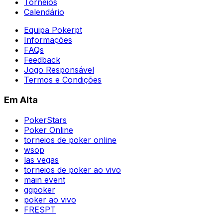
Torneios
Calendário
Equipa Pokerpt
Informações
FAQs
Feedback
Jogo Responsável
Termos e Condições
Em Alta
PokerStars
Poker Online
torneios de poker online
wsop
las vegas
torneios de poker ao vivo
main event
ggpoker
poker ao vivo
FRESPT