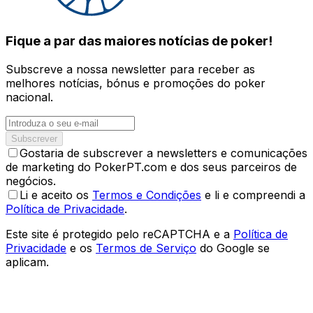
Fique a par das maiores notícias de poker!
Subscreve a nossa newsletter para receber as
melhores notícias, bónus e promoções do poker
nacional.
Subscrever
Gostaria de subscrever a newsletters e comunicações
de marketing do PokerPT.com e dos seus parceiros de
negócios.
Li e aceito os
Termos e Condições
e li e compreendi a
Política de Privacidade
.
Este site é protegido pelo reCAPTCHA e a
Política de
Privacidade
e os
Termos de Serviço
do Google se
aplicam.