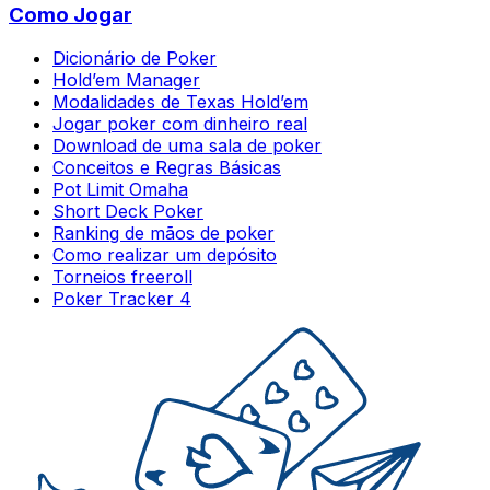
Como Jogar
Dicionário de Poker
Hold’em Manager
Modalidades de Texas Hold’em
Jogar poker com dinheiro real
Download de uma sala de poker
Conceitos e Regras Básicas
Pot Limit Omaha
Short Deck Poker
Ranking de mãos de poker
Como realizar um depósito
Torneios freeroll
Poker Tracker 4