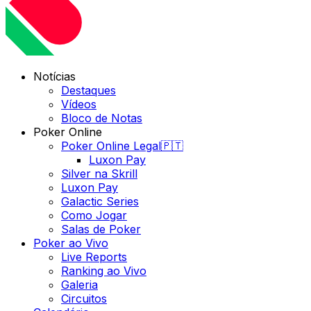
Notícias
Destaques
Vídeos
Bloco de Notas
Poker Online
Poker Online Legal🇵🇹
Luxon Pay
Silver na Skrill
Luxon Pay
Galactic Series
Como Jogar
Salas de Poker
Poker ao Vivo
Live Reports
Ranking ao Vivo
Galeria
Circuitos