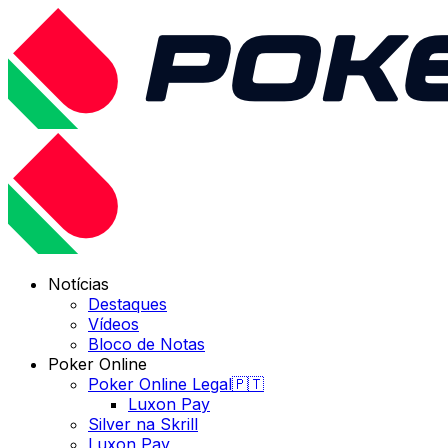
Notícias
Destaques
Vídeos
Bloco de Notas
Poker Online
Poker Online Legal🇵🇹
Luxon Pay
Silver na Skrill
Luxon Pay