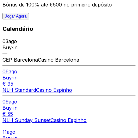
Bónus de 100% até €500 no primeiro depósito
Jogar Agora
Calendário
03
ago
Buy-in
—
CEP Barcelona
Casino Barcelona
06
ago
Buy-in
€ 95
NLH Standard
Casino Espinho
09
ago
Buy-in
€ 55
NLH Sunday Sunset
Casino Espinho
11
ago
Buy-in