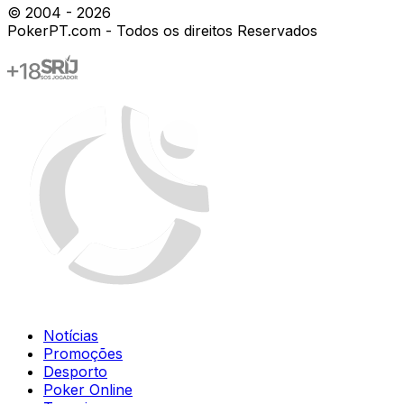
© 2004 -
2026
PokerPT.com - Todos os direitos Reservados
Notícias
Promoções
Desporto
Poker Online