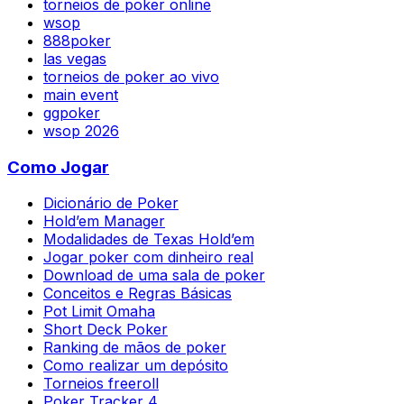
torneios de poker online
wsop
888poker
las vegas
torneios de poker ao vivo
main event
ggpoker
wsop 2026
Como Jogar
Dicionário de Poker
Hold’em Manager
Modalidades de Texas Hold’em
Jogar poker com dinheiro real
Download de uma sala de poker
Conceitos e Regras Básicas
Pot Limit Omaha
Short Deck Poker
Ranking de mãos de poker
Como realizar um depósito
Torneios freeroll
Poker Tracker 4