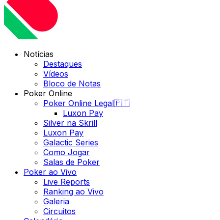
Notícias
Destaques
Vídeos
Bloco de Notas
Poker Online
Poker Online Legal🇵🇹
Luxon Pay
Silver na Skrill
Luxon Pay
Galactic Series
Como Jogar
Salas de Poker
Poker ao Vivo
Live Reports
Ranking ao Vivo
Galeria
Circuitos