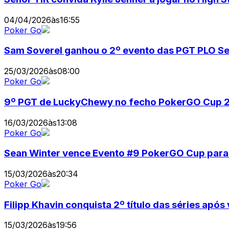
04/04/2026
às
16:55
Poker Go
Sam Soverel ganhou o 2º evento das PGT PLO Se
25/03/2026
às
08:00
Poker Go
9º PGT de LuckyChewy no fecho PokerGO Cup 
16/03/2026
às
13:08
Poker Go
Sean Winter vence Evento #9 PokerGO Cup para o
15/03/2026
às
20:34
Poker Go
Filipp Khavin conquista 2º título das séries ap
15/03/2026
às
19:56