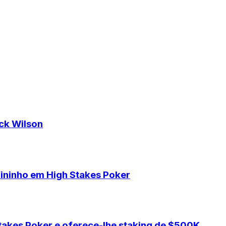
ck Wilson
fininho em High Stakes Poker
 Stakes Poker e oferece-lhe staking de $500K