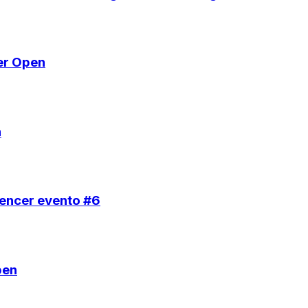
er Open
n
encer evento #6
pen