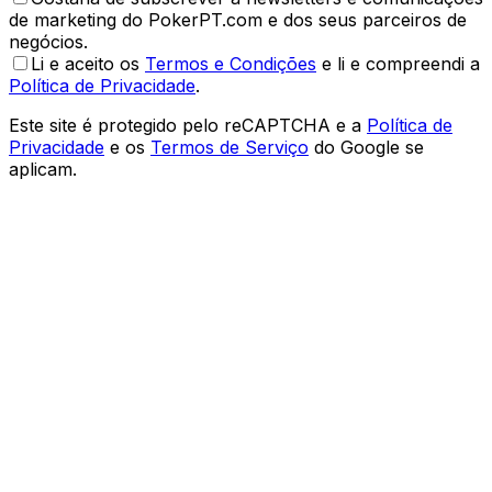
de marketing do PokerPT.com e dos seus parceiros de
negócios.
Li e aceito os
Termos e Condições
e li e compreendi a
Política de Privacidade
.
Este site é protegido pelo reCAPTCHA e a
Política de
Privacidade
e os
Termos de Serviço
do Google se
aplicam.