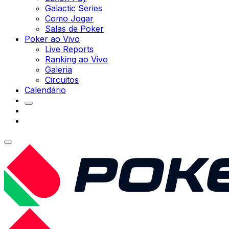
Galactic Series
Como Jogar
Salas de Poker
Poker ao Vivo
Live Reports
Ranking ao Vivo
Galeria
Circuitos
Calendário