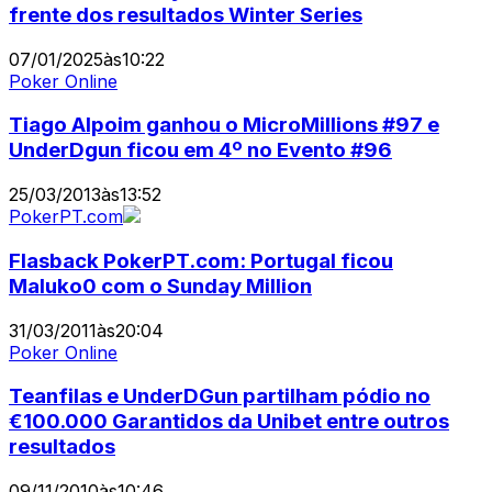
frente dos resultados Winter Series
07/01/2025
às
10:22
Poker Online
Tiago Alpoim ganhou o MicroMillions #97 e
UnderDgun ficou em 4º no Evento #96
25/03/2013
às
13:52
PokerPT.com
Flasback PokerPT.com: Portugal ficou
Maluko0 com o Sunday Million
31/03/2011
às
20:04
Poker Online
Teanfilas e UnderDGun partilham pódio no
€100.000 Garantidos da Unibet entre outros
resultados
09/11/2010
às
10:46