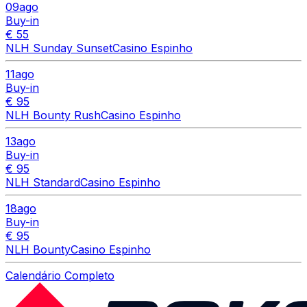
09
ago
Buy-in
€ 55
NLH Sunday Sunset
Casino Espinho
11
ago
Buy-in
€ 95
NLH Bounty Rush
Casino Espinho
13
ago
Buy-in
€ 95
NLH Standard
Casino Espinho
18
ago
Buy-in
€ 95
NLH Bounty
Casino Espinho
Calendário Completo