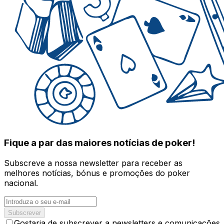
Fique a par das maiores notícias de poker!
Subscreve a nossa newsletter para receber as
melhores notícias, bónus e promoções do poker
nacional.
Subscrever
Gostaria de subscrever a newsletters e comunicações