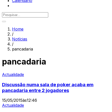
Calendário
Home
/
Notícias
/
pancadaria
pancadaria
Actualidade
Discussão numa sala de poker acaba em
pancadaria entre 2 jogadores
15/05/2015
às
12:46
Actualidade