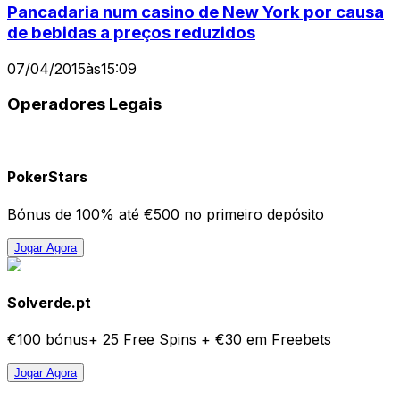
Pancadaria num casino de New York por causa
de bebidas a preços reduzidos
07/04/2015
às
15:09
Operadores Legais
PokerStars
Bónus de 100% até €500 no primeiro depósito
Jogar Agora
Solverde.pt
€100 bónus+ 25 Free Spins + €30 em Freebets
Jogar Agora