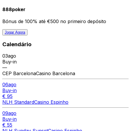
888poker
Bónus de 100% até €500 no primeiro depósito
Jogar Agora
Calendário
03
ago
Buy-in
—
CEP Barcelona
Casino Barcelona
06
ago
Buy-in
€ 95
NLH Standard
Casino Espinho
09
ago
Buy-in
€ 55
NLH Sunday Sunset
Casino Espinho