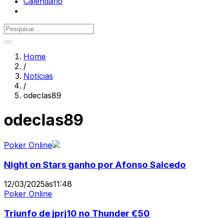
Calendário
Home
/
Notícias
/
odeclas89
odeclas89
Poker Online
Night on Stars ganho por Afonso Salcedo
12/03/2025
às
11:48
Poker Online
Triunfo de jprj10 no Thunder €50