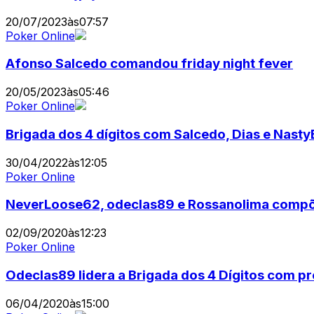
20/07/2023
às
07:57
Poker Online
Afonso Salcedo comandou friday night fever
20/05/2023
às
05:46
Poker Online
Brigada dos 4 dígitos com Salcedo, Dias e Nast
30/04/2022
às
12:05
Poker Online
NeverLoose62, odeclas89 e Rossanolima compõ
02/09/2020
às
12:23
Poker Online
Odeclas89 lidera a Brigada dos 4 Dígitos com p
06/04/2020
às
15:00