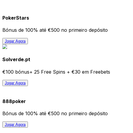
PokerStars
Bónus de 100% até €500 no primeiro depósito
Jogar Agora
Solverde.pt
€100 bónus+ 25 Free Spins + €30 em Freebets
Jogar Agora
888poker
Bónus de 100% até €500 no primeiro depósito
Jogar Agora