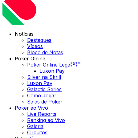
Notícias
Destaques
Vídeos
Bloco de Notas
Poker Online
Poker Online Legal🇵🇹
Luxon Pay
Silver na Skrill
Luxon Pay
Galactic Series
Como Jogar
Salas de Poker
Poker ao Vivo
Live Reports
Ranking ao Vivo
Galeria
Circuitos