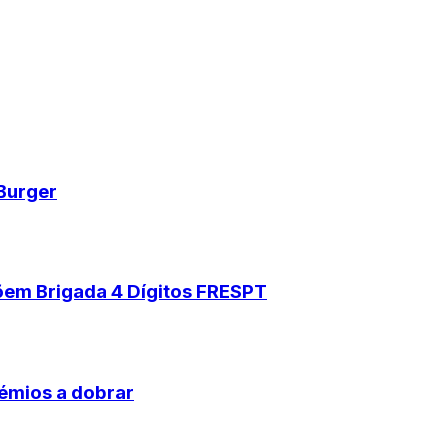
yBurger
em Brigada 4 Dígitos FRESPT
rémios a dobrar