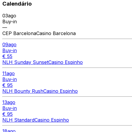
Calendário
03
ago
Buy-in
—
CEP Barcelona
Casino Barcelona
09
ago
Buy-in
€ 55
NLH Sunday Sunset
Casino Espinho
11
ago
Buy-in
€ 95
NLH Bounty Rush
Casino Espinho
13
ago
Buy-in
€ 95
NLH Standard
Casino Espinho
18
ago