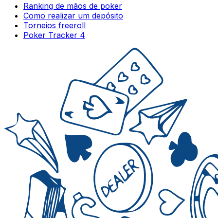
Ranking de mãos de poker
Como realizar um depósito
Torneios freeroll
Poker Tracker 4