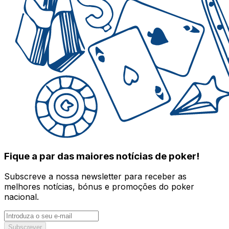
Fique a par das maiores notícias de poker!
Subscreve a nossa newsletter para receber as
melhores notícias, bónus e promoções do poker
nacional.
Subscrever