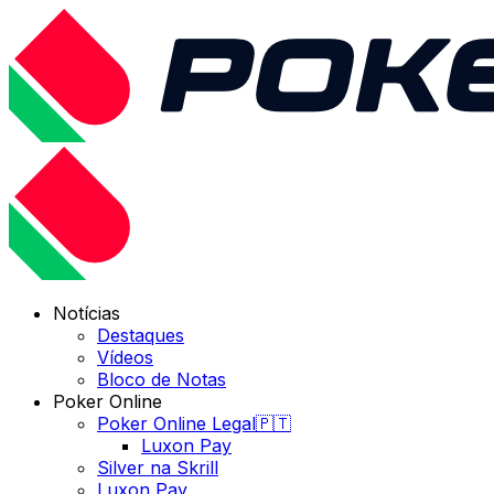
Notícias
Destaques
Vídeos
Bloco de Notas
Poker Online
Poker Online Legal🇵🇹
Luxon Pay
Silver na Skrill
Luxon Pay