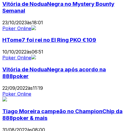
Vitória de NoduaNegra no Mystery Bounty
Semanal
23/10/2023
às
18:01
Poker Online
HTome7 foi rei no El Ring PKO €109
10/10/2022
às
06:51
Poker Online
Vitória de NoduaNegra após acordo na
888poker
22/09/2022
às
11:19
Poker Online
Tiago Moreira campeão no ChampionChip da
888poker & mais
31/08/2022
às
08:00