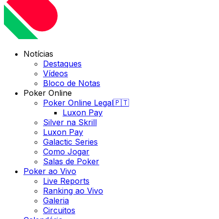
Notícias
Destaques
Vídeos
Bloco de Notas
Poker Online
Poker Online Legal🇵🇹
Luxon Pay
Silver na Skrill
Luxon Pay
Galactic Series
Como Jogar
Salas de Poker
Poker ao Vivo
Live Reports
Ranking ao Vivo
Galeria
Circuitos