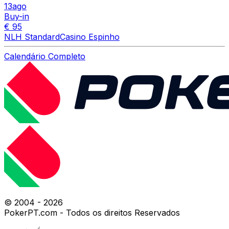
13
ago
Buy-in
€ 95
NLH Standard
Casino Espinho
Calendário Completo
© 2004 -
2026
PokerPT.com - Todos os direitos Reservados