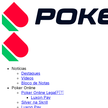
Notícias
Destaques
Vídeos
Bloco de Notas
Poker Online
Poker Online Legal🇵🇹
Luxon Pay
Silver na Skrill
Luxon Pay