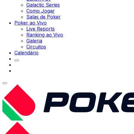
Galactic Series
Como Jogar
Salas de Poker
Poker ao Vivo
Live Reports
Ranking ao Vivo
Galeria
Circuitos
Calendário