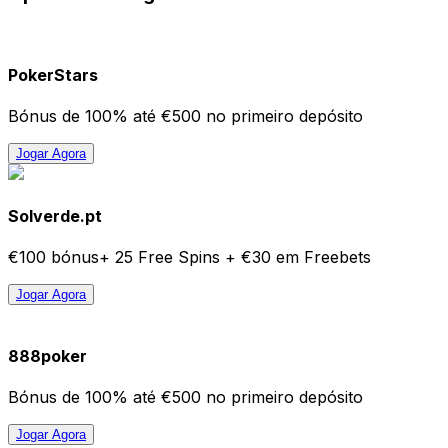
PokerStars
Bónus de 100% até €500 no primeiro depósito
Jogar Agora
Solverde.pt
€100 bónus+ 25 Free Spins + €30 em Freebets
Jogar Agora
888poker
Bónus de 100% até €500 no primeiro depósito
Jogar Agora