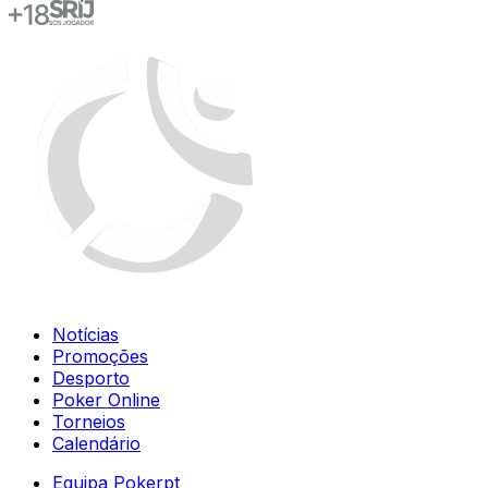
Notícias
Promoções
Desporto
Poker Online
Torneios
Calendário
Equipa Pokerpt