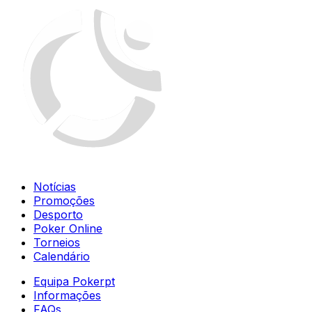
Notícias
Promoções
Desporto
Poker Online
Torneios
Calendário
Equipa Pokerpt
Informações
FAQs