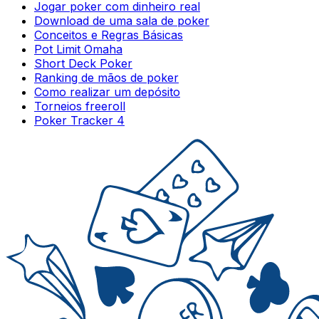
Jogar poker com dinheiro real
Download de uma sala de poker
Conceitos e Regras Básicas
Pot Limit Omaha
Short Deck Poker
Ranking de mãos de poker
Como realizar um depósito
Torneios freeroll
Poker Tracker 4