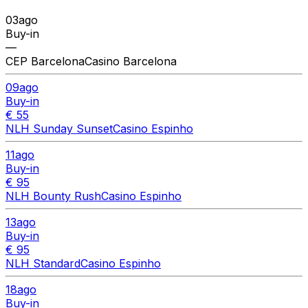
03
ago
Buy-in
—
CEP Barcelona
Casino Barcelona
09
ago
Buy-in
€ 55
NLH Sunday Sunset
Casino Espinho
11
ago
Buy-in
€ 95
NLH Bounty Rush
Casino Espinho
13
ago
Buy-in
€ 95
NLH Standard
Casino Espinho
18
ago
Buy-in