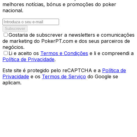
melhores notícias, bónus e promoções do poker
nacional.
Subscrever
Gostaria de subscrever a newsletters e comunicações
de marketing do PokerPT.com e dos seus parceiros de
negócios.
Li e aceito os
Termos e Condições
e li e compreendi a
Política de Privacidade
.
Este site é protegido pelo reCAPTCHA e a
Política de
Privacidade
e os
Termos de Serviço
do Google se
aplicam.