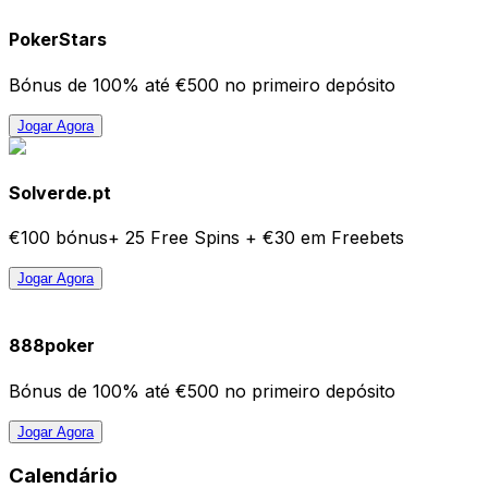
PokerStars
Bónus de 100% até €500 no primeiro depósito
Jogar Agora
Solverde.pt
€100 bónus+ 25 Free Spins + €30 em Freebets
Jogar Agora
888poker
Bónus de 100% até €500 no primeiro depósito
Jogar Agora
Calendário