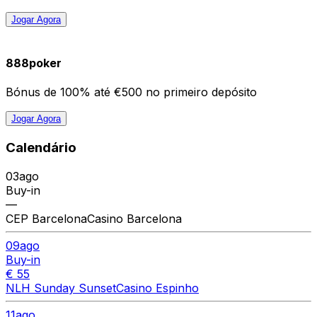
Jogar Agora
888poker
Bónus de 100% até €500 no primeiro depósito
Jogar Agora
Calendário
03
ago
Buy-in
—
CEP Barcelona
Casino Barcelona
09
ago
Buy-in
€ 55
NLH Sunday Sunset
Casino Espinho
11
ago