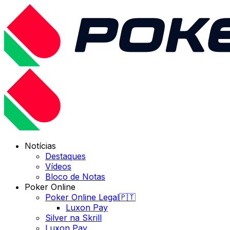
Notícias
Destaques
Vídeos
Bloco de Notas
Poker Online
Poker Online Legal🇵🇹
Luxon Pay
Silver na Skrill
Luxon Pay