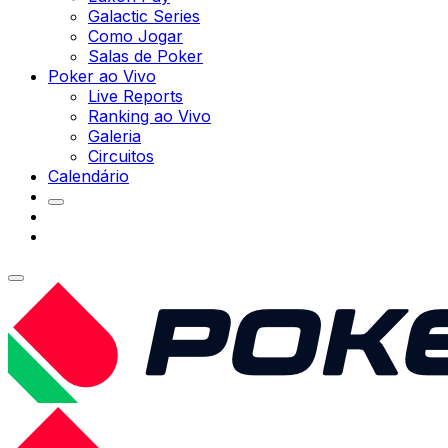
Galactic Series
Como Jogar
Salas de Poker
Poker ao Vivo
Live Reports
Ranking ao Vivo
Galeria
Circuitos
Calendário