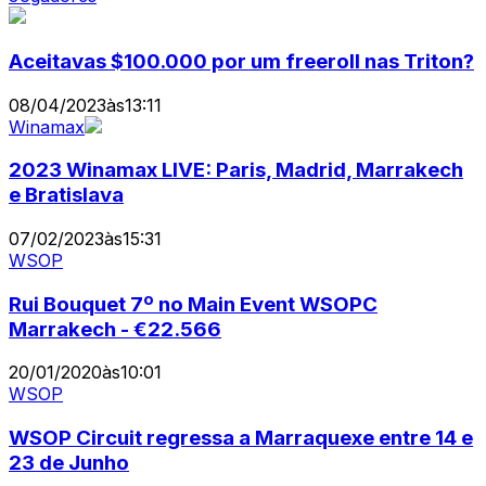
Aceitavas $100.000 por um freeroll nas Triton?
08/04/2023
às
13:11
Winamax
2023 Winamax LIVE: Paris, Madrid, Marrakech
e Bratislava
07/02/2023
às
15:31
WSOP
Rui Bouquet 7º no Main Event WSOPC
Marrakech - €22.566
20/01/2020
às
10:01
WSOP
WSOP Circuit regressa a Marraquexe entre 14 e
23 de Junho