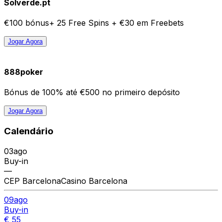
Solverde.pt
€100 bónus+ 25 Free Spins + €30 em Freebets
Jogar Agora
888poker
Bónus de 100% até €500 no primeiro depósito
Jogar Agora
Calendário
03
ago
Buy-in
—
CEP Barcelona
Casino Barcelona
09
ago
Buy-in
€ 55