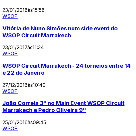
23/01/2018
às
15:58
WSOP
Vitória de Nuno Simões num side event do
WSOP Circuit Marrakech
23/01/2017
às
11:34
WSOP
WSOP Circuit Marrakech - 24 torneios entre 14
e 22 de Janeiro
27/12/2016
às
10:40
WSOP
João Correia 3º no Main Event WSOP Circuit
Marrakech e Pedro Oliveira 9º
25/01/2016
às
09:45
WSOP