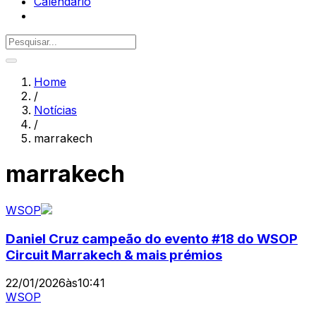
Calendário
Home
/
Notícias
/
marrakech
marrakech
WSOP
Daniel Cruz campeão do evento #18 do WSOP
Circuit Marrakech & mais prémios
22/01/2026
às
10:41
WSOP