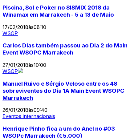
Piscina, Sol e Poker no SISMIX 2018 da
Winamax em Marrakech - 5 a 13 de Maio
17/02/2018
às
08:10
WSOP
Carlos Dias também passou ao Dia 2 do Main
Event WSOPC Marrakech
27/01/2018
às
10:00
WSOP
Manuel Ruivo e Sérgio Veloso entre os 48
sobreviventes do Dia 1A Main Event WSOPC
Marrakech
26/01/2018
às
09:40
Eventos internacionais
Henrique Pinho fica a um do Anel no #03
WSOPc Marrakech (€5.000)