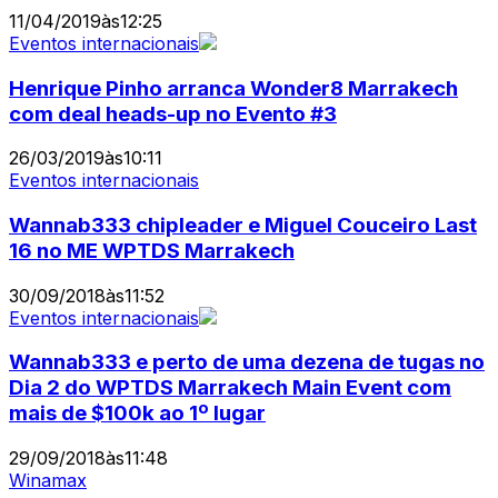
11/04/2019
às
12:25
Eventos internacionais
Henrique Pinho arranca Wonder8 Marrakech
com deal heads-up no Evento #3
26/03/2019
às
10:11
Eventos internacionais
Wannab333 chipleader e Miguel Couceiro Last
16 no ME WPTDS Marrakech
30/09/2018
às
11:52
Eventos internacionais
Wannab333 e perto de uma dezena de tugas no
Dia 2 do WPTDS Marrakech Main Event com
mais de $100k ao 1º lugar
29/09/2018
às
11:48
Winamax