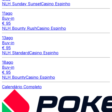
NLH Sunday Sunset
Casino Espinho
11
ago
Buy-in
€ 95
NLH Bounty Rush
Casino Espinho
13
ago
Buy-in
€ 95
NLH Standard
Casino Espinho
18
ago
Buy-in
€ 95
NLH Bounty
Casino Espinho
Calendário Completo