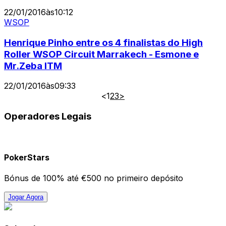
22/01/2016
às
10:12
WSOP
Henrique Pinho entre os 4 finalistas do High
Roller WSOP Circuit Marrakech - Esmone e
Mr.Zeba ITM
22/01/2016
às
09:33
<
1
2
3
>
Operadores Legais
PokerStars
Bónus de 100% até €500 no primeiro depósito
Jogar Agora