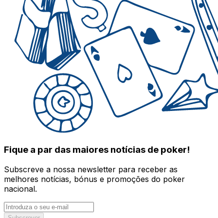
Fique a par das maiores notícias de poker!
Subscreve a nossa newsletter para receber as
melhores notícias, bónus e promoções do poker
nacional.
Subscrever