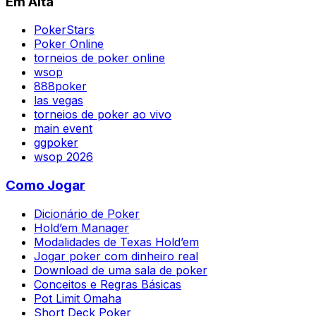
Em Alta
PokerStars
Poker Online
torneios de poker online
wsop
888poker
las vegas
torneios de poker ao vivo
main event
ggpoker
wsop 2026
Como Jogar
Dicionário de Poker
Hold’em Manager
Modalidades de Texas Hold’em
Jogar poker com dinheiro real
Download de uma sala de poker
Conceitos e Regras Básicas
Pot Limit Omaha
Short Deck Poker