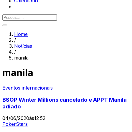
Calendário
Home
/
Notícias
/
manila
manila
Eventos internacionais
BSOP Winter Millions cancelado e APPT Manila
adiado
04/06/2020
às
12:52
PokerStars