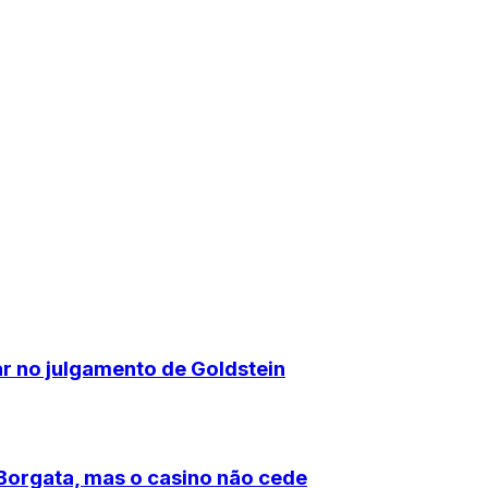
 no julgamento de Goldstein
 Borgata, mas o casino não cede