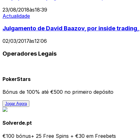
23/08/2018
às
18:39
Actualidade
Julgamento de David Baazov, por inside tradin
02/03/2017
às
12:06
Operadores Legais
PokerStars
Bónus de 100% até €500 no primeiro depósito
Jogar Agora
Solverde.pt
€100 bónus+ 25 Free Spins + €30 em Freebets