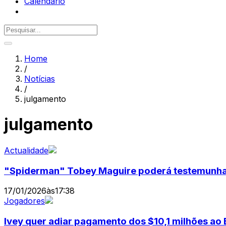
Calendário
Home
/
Notícias
/
julgamento
julgamento
Actualidade
"Spiderman" Tobey Maguire poderá testemunhar
17/01/2026
às
17:38
Jogadores
Ivey quer adiar pagamento dos $10,1 milhões ao