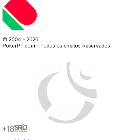
© 2004 -
2026
PokerPT.com - Todos os direitos Reservados