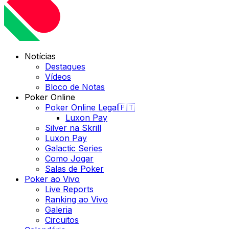
Notícias
Destaques
Vídeos
Bloco de Notas
Poker Online
Poker Online Legal🇵🇹
Luxon Pay
Silver na Skrill
Luxon Pay
Galactic Series
Como Jogar
Salas de Poker
Poker ao Vivo
Live Reports
Ranking ao Vivo
Galeria
Circuitos