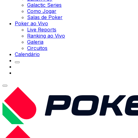
Galactic Series
Como Jogar
Salas de Poker
Poker ao Vivo
Live Reports
Ranking ao Vivo
Galeria
Circuitos
Calendário