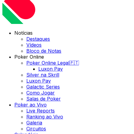
Notícias
Destaques
Vídeos
Bloco de Notas
Poker Online
Poker Online Legal🇵🇹
Luxon Pay
Silver na Skrill
Luxon Pay
Galactic Series
Como Jogar
Salas de Poker
Poker ao Vivo
Live Reports
Ranking ao Vivo
Galeria
Circuitos