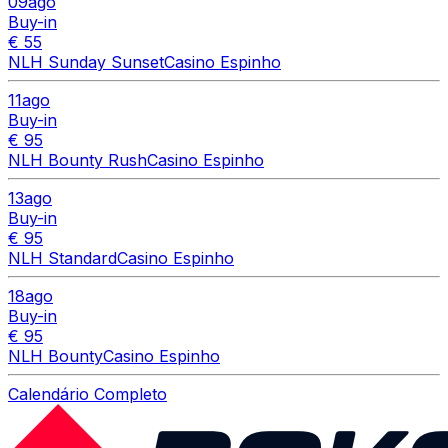
09
ago
Buy-in
€ 55
NLH Sunday Sunset
Casino Espinho
11
ago
Buy-in
€ 95
NLH Bounty Rush
Casino Espinho
13
ago
Buy-in
€ 95
NLH Standard
Casino Espinho
18
ago
Buy-in
€ 95
NLH Bounty
Casino Espinho
Calendário Completo