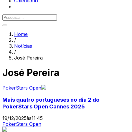
Calendário
Home
/
Notícias
/
José Pereira
José Pereira
PokerStars Open
Mais quatro portugueses no dia 2 do
PokerStars Open Cannes 2025
19/12/2025
às
11:45
PokerStars Open