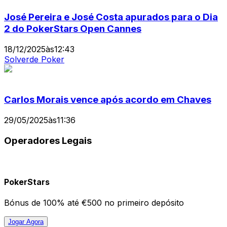
José Pereira e José Costa apurados para o Dia
2 do PokerStars Open Cannes
18/12/2025
às
12:43
Solverde Poker
Carlos Morais vence após acordo em Chaves
29/05/2025
às
11:36
Operadores Legais
PokerStars
Bónus de 100% até €500 no primeiro depósito
Jogar Agora