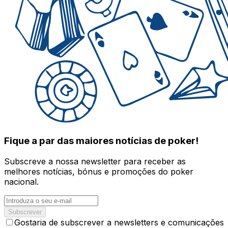
Fique a par das maiores notícias de poker!
Subscreve a nossa newsletter para receber as
melhores notícias, bónus e promoções do poker
nacional.
Subscrever
Gostaria de subscrever a newsletters e comunicações