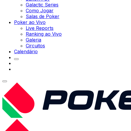
Galactic Series
Como Jogar
Salas de Poker
Poker ao Vivo
Live Reports
Ranking ao Vivo
Galeria
Circuitos
Calendário