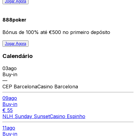
Jogar Agora
888poker
Bónus de 100% até €500 no primeiro depósito
Jogar Agora
Calendário
03
ago
Buy-in
—
CEP Barcelona
Casino Barcelona
09
ago
Buy-in
€ 55
NLH Sunday Sunset
Casino Espinho
11
ago
Buy-in