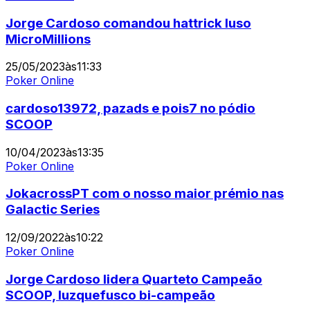
Jorge Cardoso comandou hattrick luso
MicroMillions
25/05/2023
às
11:33
Poker Online
cardoso13972, pazads e pois7 no pódio
SCOOP
10/04/2023
às
13:35
Poker Online
JokacrossPT com o nosso maior prémio nas
Galactic Series
12/09/2022
às
10:22
Poker Online
Jorge Cardoso lidera Quarteto Campeão
SCOOP, luzquefusco bi-campeão