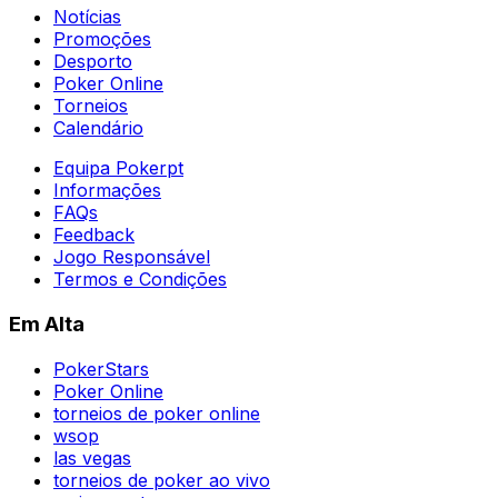
Notícias
Promoções
Desporto
Poker Online
Torneios
Calendário
Equipa Pokerpt
Informações
FAQs
Feedback
Jogo Responsável
Termos e Condições
Em Alta
PokerStars
Poker Online
torneios de poker online
wsop
las vegas
torneios de poker ao vivo