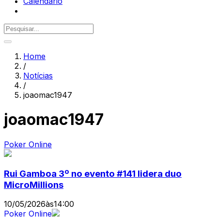
Calendário
Home
/
Notícias
/
joaomac1947
joaomac1947
Poker Online
Rui Gamboa 3º no evento #141 lidera duo
MicroMillions
10/05/2026
às
14:00
Poker Online