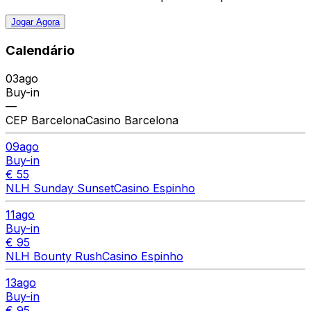
Jogar Agora
Calendário
03
ago
Buy-in
—
CEP Barcelona
Casino Barcelona
09
ago
Buy-in
€ 55
NLH Sunday Sunset
Casino Espinho
11
ago
Buy-in
€ 95
NLH Bounty Rush
Casino Espinho
13
ago
Buy-in
€ 95