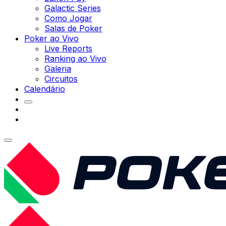
Galactic Series
Como Jogar
Salas de Poker
Poker ao Vivo
Live Reports
Ranking ao Vivo
Galeria
Circuitos
Calendário