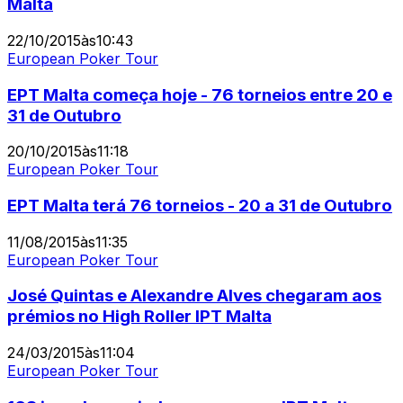
Malta
22/10/2015
às
10:43
European Poker Tour
EPT Malta começa hoje - 76 torneios entre 20 e
31 de Outubro
20/10/2015
às
11:18
European Poker Tour
EPT Malta terá 76 torneios - 20 a 31 de Outubro
11/08/2015
às
11:35
European Poker Tour
José Quintas e Alexandre Alves chegaram aos
prémios no High Roller IPT Malta
24/03/2015
às
11:04
European Poker Tour