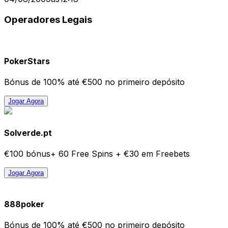
Operadores Legais
PokerStars
Bónus de 100% até €500 no primeiro depósito
Jogar Agora
Solverde.pt
€100 bónus+ 60 Free Spins + €30 em Freebets
Jogar Agora
888poker
Bónus de 100% até €500 no primeiro depósito