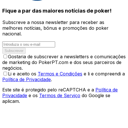
Fique a par das maiores notícias de poker!
Subscreve a nossa newsletter para receber as
melhores notícias, bónus e promoções do poker
nacional.
Subscrever
Gostaria de subscrever a newsletters e comunicações
de marketing do PokerPT.com e dos seus parceiros de
negócios.
Li e aceito os
Termos e Condições
e li e compreendi a
Política de Privacidade
.
Este site é protegido pelo reCAPTCHA e a
Política de
Privacidade
e os
Termos de Serviço
do Google se
aplicam.