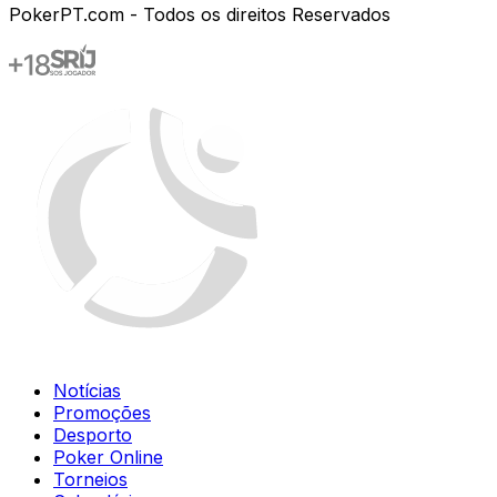
PokerPT.com - Todos os direitos Reservados
Notícias
Promoções
Desporto
Poker Online
Torneios