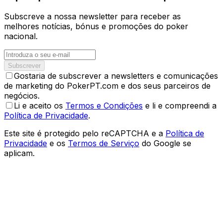
Subscreve a nossa newsletter para receber as
melhores notícias, bónus e promoções do poker
nacional.
Subscrever
Gostaria de subscrever a newsletters e comunicações
de marketing do PokerPT.com e dos seus parceiros de
negócios.
Li e aceito os
Termos e Condições
e li e compreendi a
Política de Privacidade
.
Este site é protegido pelo reCAPTCHA e a
Política de
Privacidade
e os
Termos de Serviço
do Google se
aplicam.