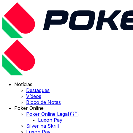
Notícias
Destaques
Vídeos
Bloco de Notas
Poker Online
Poker Online Legal🇵🇹
Luxon Pay
Silver na Skrill
Luxon Pay