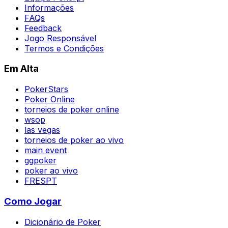
Informações
FAQs
Feedback
Jogo Responsável
Termos e Condições
Em Alta
PokerStars
Poker Online
torneios de poker online
wsop
las vegas
torneios de poker ao vivo
main event
ggpoker
poker ao vivo
FRESPT
Como Jogar
Dicionário de Poker