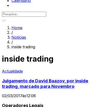
Calendário
Home
/
Notícias
/
inside trading
inside trading
Actualidade
Julgamento de David Baazov, por inside
trading, marcado para Novembro
02/03/2017
às
12:06
Operadores Legais