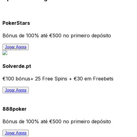
PokerStars
Bónus de 100% até €500 no primeiro depósito
Jogar Agora
Solverde.pt
€100 bónus+ 25 Free Spins + €30 em Freebets
Jogar Agora
888poker
Bónus de 100% até €500 no primeiro depósito
Jogar Agora