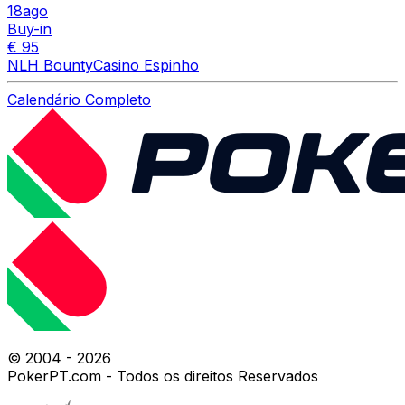
18
ago
Buy-in
€ 95
NLH Bounty
Casino Espinho
Calendário Completo
© 2004 -
2026
PokerPT.com - Todos os direitos Reservados