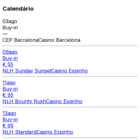
Calendário
03
ago
Buy-in
—
CEP Barcelona
Casino Barcelona
09
ago
Buy-in
€ 55
NLH Sunday Sunset
Casino Espinho
11
ago
Buy-in
€ 95
NLH Bounty Rush
Casino Espinho
13
ago
Buy-in
€ 95
NLH Standard
Casino Espinho