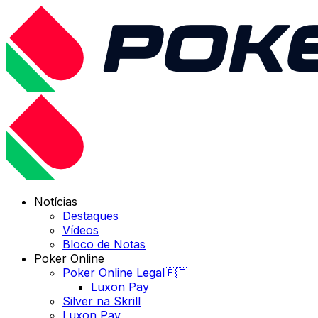
Notícias
Destaques
Vídeos
Bloco de Notas
Poker Online
Poker Online Legal🇵🇹
Luxon Pay
Silver na Skrill
Luxon Pay