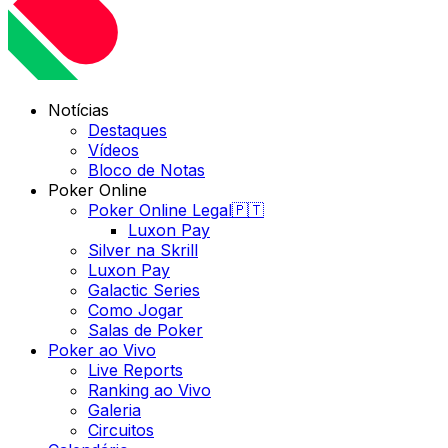
Notícias
Destaques
Vídeos
Bloco de Notas
Poker Online
Poker Online Legal🇵🇹
Luxon Pay
Silver na Skrill
Luxon Pay
Galactic Series
Como Jogar
Salas de Poker
Poker ao Vivo
Live Reports
Ranking ao Vivo
Galeria
Circuitos