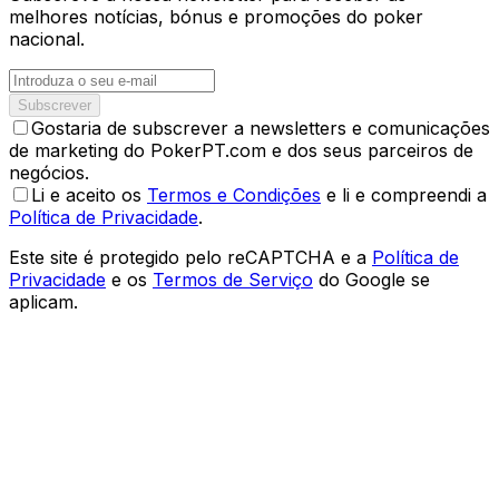
melhores notícias, bónus e promoções do poker
nacional.
Subscrever
Gostaria de subscrever a newsletters e comunicações
de marketing do PokerPT.com e dos seus parceiros de
negócios.
Li e aceito os
Termos e Condições
e li e compreendi a
Política de Privacidade
.
Este site é protegido pelo reCAPTCHA e a
Política de
Privacidade
e os
Termos de Serviço
do Google se
aplicam.