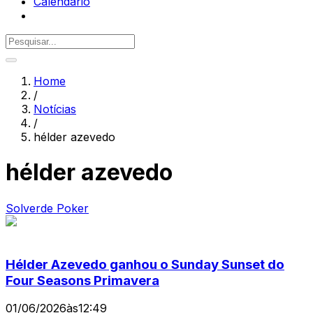
Calendário
Home
/
Notícias
/
hélder azevedo
hélder azevedo
Solverde Poker
Hélder Azevedo ganhou o Sunday Sunset do
Four Seasons Primavera
01/06/2026
às
12:49