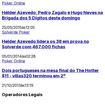
Poker Online
Hélder Azevedo, Pedro Zagalo e Hugo Neves na
Brigada dos 5 Dígitos deste domingo
25/05/2015
às
12:05
Solverde Poker
Helder Azevedo lidera os 38 em prova no
Solverde com 467.000 fichas
05/01/2014
às
02:28
Poker Online
Dois portugueses na mesa final do The Hotter
$11 - villas320 terminou em 2º
21/10/2013
às
13:19
Operadores Legais