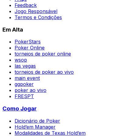
Feedback
Jogo Responsável
Termos e Condições
Em Alta
PokerStars
Poker Online
torneios de poker online
wsop
las vegas
torneios de poker ao vivo
main event
ggpoker
poker ao vivo
FRESPT
Como Jogar
Dicionário de Poker
Hold’em Manager
Modalidades de Texas Hold’em