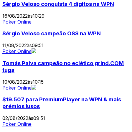
Sérgio Veloso conquista 4 dígitos na WPN
16/08/2022
às
10:29
Poker Online
Sérgio Veloso campeão OSS na WPN
11/08/2022
às
09:51
Poker Online
Tomás Paiva campeão no eclético grind.COM
tuga
10/08/2022
às
10:15
Poker Online
$19.507 para PremiumPlayer na WPN & mais
prémios lusos
02/08/2022
às
09:51
Poker Online