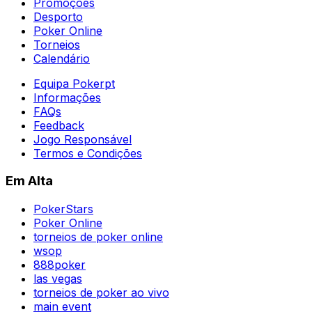
Promoções
Desporto
Poker Online
Torneios
Calendário
Equipa Pokerpt
Informações
FAQs
Feedback
Jogo Responsável
Termos e Condições
Em Alta
PokerStars
Poker Online
torneios de poker online
wsop
888poker
las vegas
torneios de poker ao vivo
main event