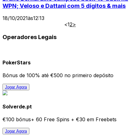
WPN; Veloso e Dattani com 5 dígitos & mais
18/10/2021
às
12:13
<
1
2
>
Operadores Legais
PokerStars
Bónus de 100% até €500 no primeiro depósito
Jogar Agora
Solverde.pt
€100 bónus+ 60 Free Spins + €30 em Freebets
Jogar Agora