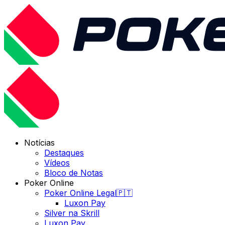
Notícias
Destaques
Vídeos
Bloco de Notas
Poker Online
Poker Online Legal🇵🇹
Luxon Pay
Silver na Skrill
Luxon Pay