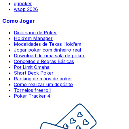
ggpoker
wsop 2026
Como Jogar
Dicionário de Poker
Hold’em Manager
Modalidades de Texas Hold’em
Jogar poker com dinheiro real
Download de uma sala de poker
Conceitos e Regras Básicas
Pot Limit Omaha
Short Deck Poker
Ranking de mãos de poker
Como realizar um depósito
Torneios freeroll
Poker Tracker 4