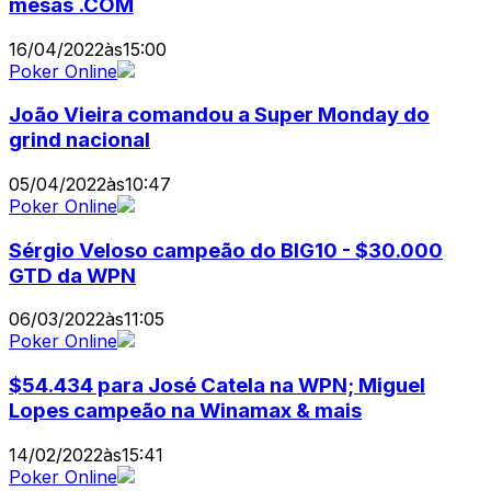
mesas .COM
16/04/2022
às
15:00
Poker Online
João Vieira comandou a Super Monday do
grind nacional
05/04/2022
às
10:47
Poker Online
Sérgio Veloso campeão do BIG10 - $30.000
GTD da WPN
06/03/2022
às
11:05
Poker Online
$54.434 para José Catela na WPN; Miguel
Lopes campeão na Winamax & mais
14/02/2022
às
15:41
Poker Online