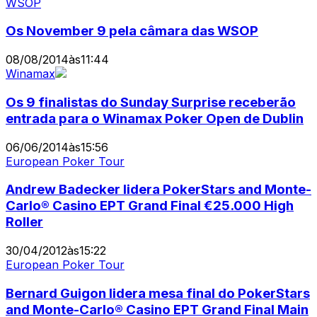
WSOP
Os November 9 pela câmara das WSOP
08/08/2014
às
11:44
Winamax
Os 9 finalistas do Sunday Surprise receberão
entrada para o Winamax Poker Open de Dublin
06/06/2014
às
15:56
European Poker Tour
Andrew Badecker lidera PokerStars and Monte-
Carlo® Casino EPT Grand Final €25.000 High
Roller
30/04/2012
às
15:22
European Poker Tour
Bernard Guigon lidera mesa final do PokerStars
and Monte-Carlo® Casino EPT Grand Final Main