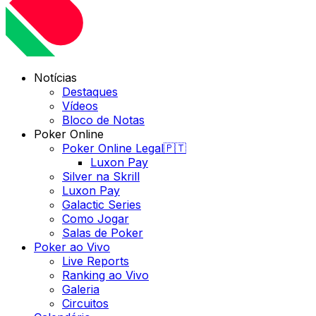
Notícias
Destaques
Vídeos
Bloco de Notas
Poker Online
Poker Online Legal🇵🇹
Luxon Pay
Silver na Skrill
Luxon Pay
Galactic Series
Como Jogar
Salas de Poker
Poker ao Vivo
Live Reports
Ranking ao Vivo
Galeria
Circuitos