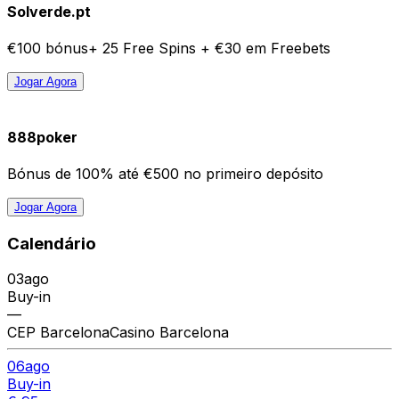
Solverde.pt
€100 bónus+ 25 Free Spins + €30 em Freebets
Jogar Agora
888poker
Bónus de 100% até €500 no primeiro depósito
Jogar Agora
Calendário
03
ago
Buy-in
—
CEP Barcelona
Casino Barcelona
06
ago
Buy-in