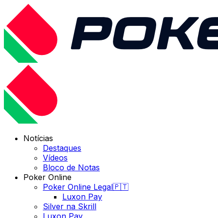
Notícias
Destaques
Vídeos
Bloco de Notas
Poker Online
Poker Online Legal🇵🇹
Luxon Pay
Silver na Skrill
Luxon Pay