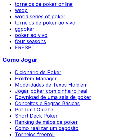
torneios de poker online
wsop
world series of poker
torneios de poker ao vivo
ggpoker
poker ao vivo
four seasons
FRESPT
Como Jogar
Dicionário de Poker
Hold’em Manager
Modalidades de Texas Hold’em
Jogar poker com dinheiro real
Download de uma sala de poker
Conceitos e Regras Básicas
Pot Limit Omaha
Short Deck Poker
Ranking de mãos de poker
Como realizar um depósito
Torneios freeroll