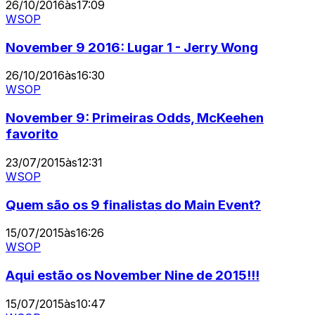
26/10/2016
às
17:09
WSOP
November 9 2016: Lugar 1 - Jerry Wong
26/10/2016
às
16:30
WSOP
November 9: Primeiras Odds, McKeehen
favorito
23/07/2015
às
12:31
WSOP
Quem são os 9 finalistas do Main Event?
15/07/2015
às
16:26
WSOP
Aqui estão os November Nine de 2015!!!
15/07/2015
às
10:47