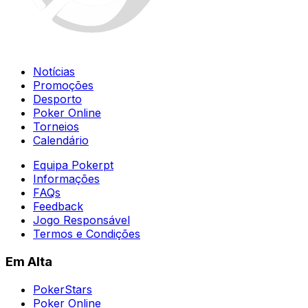
Notícias
Promoções
Desporto
Poker Online
Torneios
Calendário
Equipa Pokerpt
Informações
FAQs
Feedback
Jogo Responsável
Termos e Condições
Em Alta
PokerStars
Poker Online