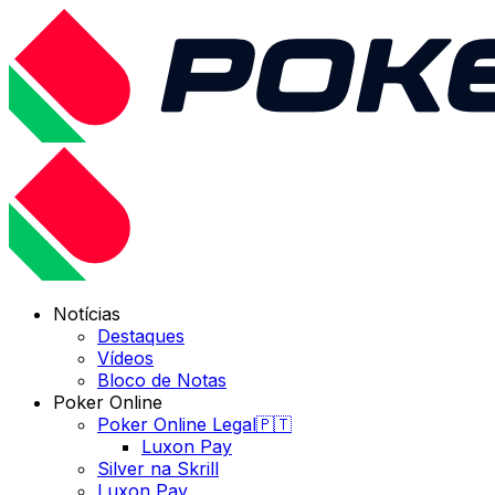
Notícias
Destaques
Vídeos
Bloco de Notas
Poker Online
Poker Online Legal🇵🇹
Luxon Pay
Silver na Skrill
Luxon Pay