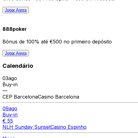
Jogar Agora
888poker
Bónus de 100% até €500 no primeiro depósito
Jogar Agora
Calendário
03
ago
Buy-in
—
CEP Barcelona
Casino Barcelona
09
ago
Buy-in
€ 55
NLH Sunday Sunset
Casino Espinho