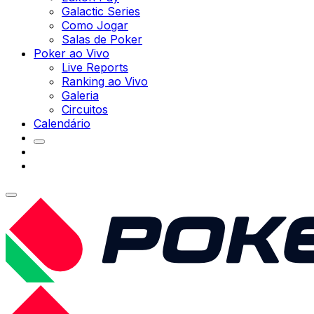
Galactic Series
Como Jogar
Salas de Poker
Poker ao Vivo
Live Reports
Ranking ao Vivo
Galeria
Circuitos
Calendário