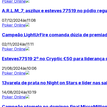
Poker Online
A.R.L.M_7, aszilux e esteves 77519 no pódio regu
07/12/2024
às
11:08
Poker Online
Campeão LightUrFire comanda dúzia de premia
02/11/2024
às
11:11
Poker Online
Esteves77519 2º no Cryptic €50 para liderança 
21/08/2024
às
10:06
Poker Online
13varela de prata no Night on Stars e líder nas sa
14/08/2024
às
10:19
Poker Online
Campeão ptomelo no domingo final MicroMillio