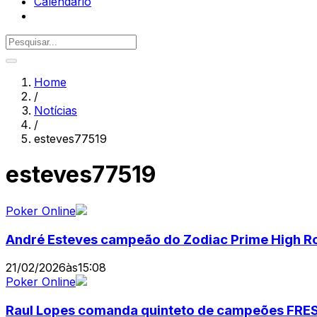
Calendário
Home
/
Notícias
/
esteves77519
esteves77519
Poker Online
André Esteves campeão do Zodiac Prime High Rol
21/02/2026
às
15:08
Poker Online
Raul Lopes comanda quinteto de campeões FRE