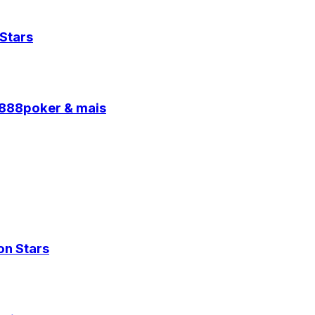
Stars
 888poker & mais
on Stars