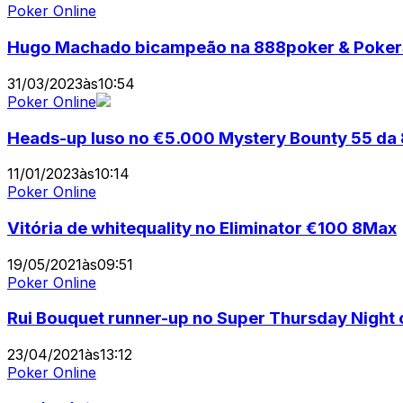
Poker Online
Hugo Machado bicampeão na 888poker & Poker
31/03/2023
às
10:54
Poker Online
Heads-up luso no €5.000 Mystery Bounty 55 da
11/01/2023
às
10:14
Poker Online
Vitória de whitequality no Eliminator €100 8Max
19/05/2021
às
09:51
Poker Online
Rui Bouquet runner-up no Super Thursday Night 
23/04/2021
às
13:12
Poker Online