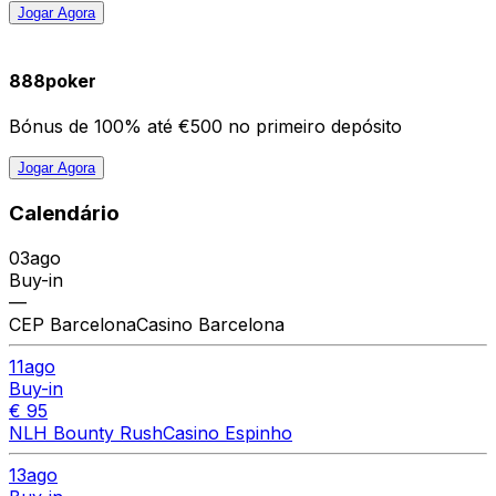
Jogar Agora
888poker
Bónus de 100% até €500 no primeiro depósito
Jogar Agora
Calendário
03
ago
Buy-in
—
CEP Barcelona
Casino Barcelona
11
ago
Buy-in
€ 95
NLH Bounty Rush
Casino Espinho
13
ago