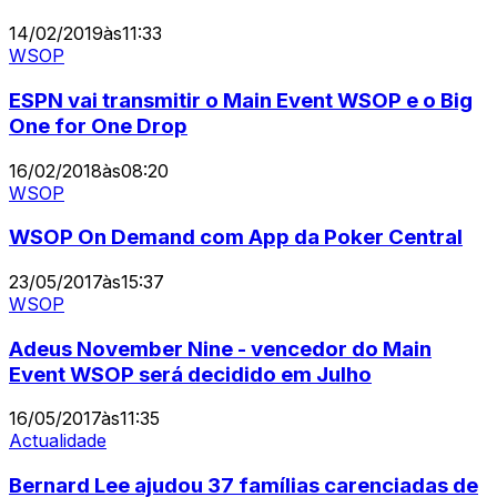
14/02/2019
às
11:33
WSOP
ESPN vai transmitir o Main Event WSOP e o Big
One for One Drop
16/02/2018
às
08:20
WSOP
WSOP On Demand com App da Poker Central
23/05/2017
às
15:37
WSOP
Adeus November Nine - vencedor do Main
Event WSOP será decidido em Julho
16/05/2017
às
11:35
Actualidade
Bernard Lee ajudou 37 famílias carenciadas de