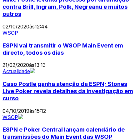
contra Brill, Ingram, Polk, Negreanu e muitos
outros
02/10/2020
às
12:44
WSOP
ESPN vai transmitir o WSOP Main Event em
directo, todos os dias
21/02/2020
às
13:13
Actualidade
Caso Postle ganha atenção da ESPN; Stones
Live Poker revela detalhes da investigação em
curso
04/10/2019
às
15:12
WSOP
ESPN e Poker Central lançam calendário de
transmissões do Main Event das WSOP