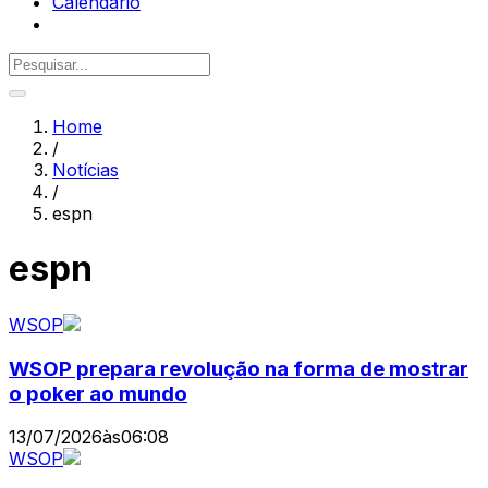
Calendário
Home
/
Notícias
/
espn
espn
WSOP
WSOP prepara revolução na forma de mostrar
o poker ao mundo
13/07/2026
às
06:08
WSOP