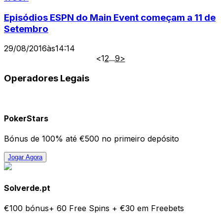
Episódios ESPN do Main Event começam a 11 de
Setembro
29/08/2016
às
14:14
<
1
2
...
9
>
Operadores Legais
PokerStars
Bónus de 100% até €500 no primeiro depósito
Jogar Agora
Solverde.pt
€100 bónus+ 60 Free Spins + €30 em Freebets