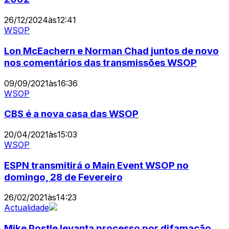
26/12/2024
às
12:41
WSOP
Lon McEachern e Norman Chad juntos de novo
nos comentários das transmissões WSOP
09/09/2021
às
16:36
WSOP
CBS é a nova casa das WSOP
20/04/2021
às
15:03
WSOP
ESPN transmitirá o Main Event WSOP no
domingo, 28 de Fevereiro
26/02/2021
às
14:23
Actualidade
Mike Postle levanta processo por difamação