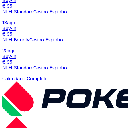
Buy-in
€ 95
NLH Standard
Casino Espinho
18
ago
Buy-in
€ 95
NLH Bounty
Casino Espinho
20
ago
Buy-in
€ 95
NLH Standard
Casino Espinho
Calendário Completo