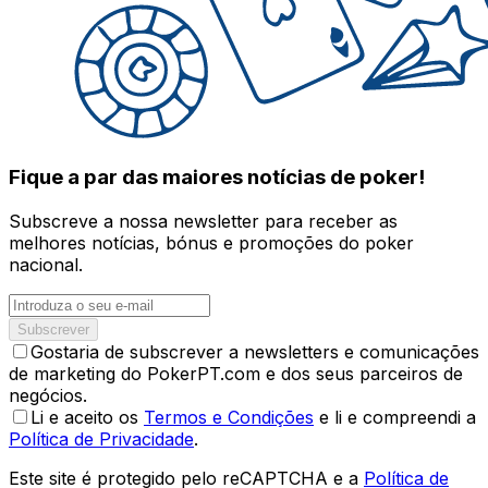
Fique a par das maiores notícias de poker!
Subscreve a nossa newsletter para receber as
melhores notícias, bónus e promoções do poker
nacional.
Subscrever
Gostaria de subscrever a newsletters e comunicações
de marketing do PokerPT.com e dos seus parceiros de
negócios.
Li e aceito os
Termos e Condições
e li e compreendi a
Política de Privacidade
.
Este site é protegido pelo reCAPTCHA e a
Política de