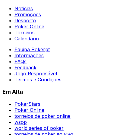
Notícias
Promoções
Desporto
Poker Online
Torneios
Calendário
Equipa Pokerpt
Informações
FAQs
Feedback
Jogo Responsável
Termos e Condições
Em Alta
PokerStars
Poker Online
torneios de poker online
wsop
world series of poker
torneios de poker ao vivo