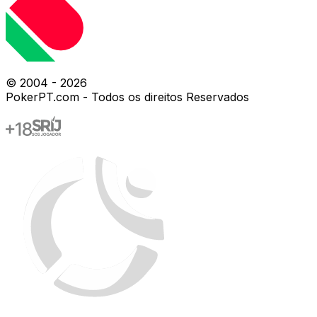
© 2004 -
2026
PokerPT.com - Todos os direitos Reservados