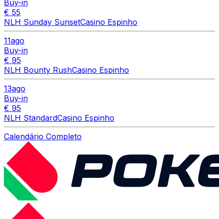
Buy-in
€ 55
NLH Sunday Sunset
Casino Espinho
11
ago
Buy-in
€ 95
NLH Bounty Rush
Casino Espinho
13
ago
Buy-in
€ 95
NLH Standard
Casino Espinho
Calendário Completo