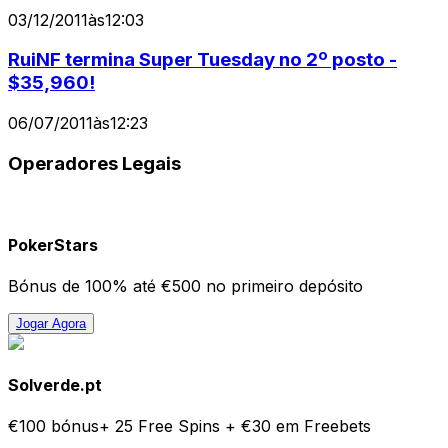
03/12/2011
às
12:03
RuiNF termina Super Tuesday no 2º posto -
$35,960!
06/07/2011
às
12:23
Operadores Legais
PokerStars
Bónus de 100% até €500 no primeiro depósito
Jogar Agora
Solverde.pt
€100 bónus+ 25 Free Spins + €30 em Freebets