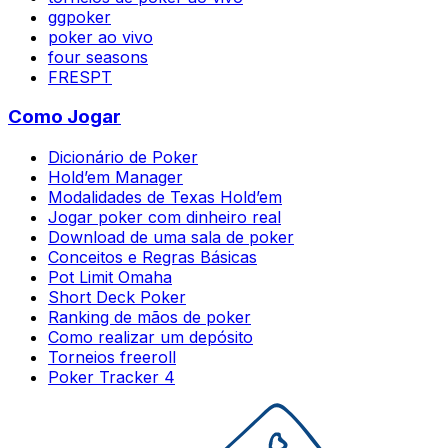
ggpoker
poker ao vivo
four seasons
FRESPT
Como Jogar
Dicionário de Poker
Hold’em Manager
Modalidades de Texas Hold’em
Jogar poker com dinheiro real
Download de uma sala de poker
Conceitos e Regras Básicas
Pot Limit Omaha
Short Deck Poker
Ranking de mãos de poker
Como realizar um depósito
Torneios freeroll
Poker Tracker 4