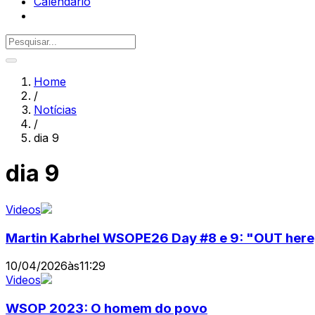
Calendário
Home
/
Notícias
/
dia 9
dia 9
Videos
Martin Kabrhel WSOPE26 Day #8 e 9: "OUT here
10/04/2026
às
11:29
Videos
WSOP 2023: O homem do povo