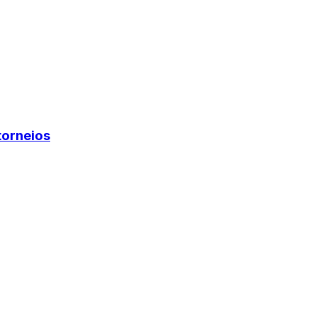
torneios