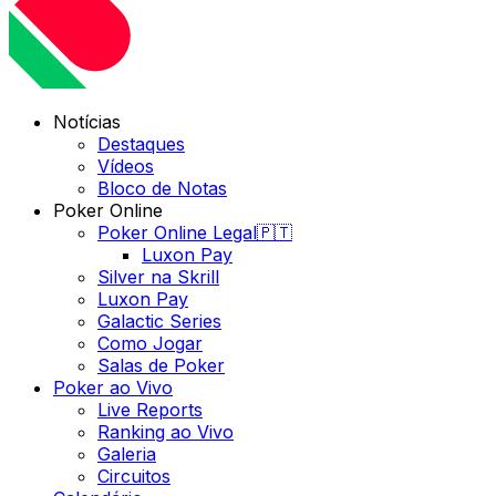
Notícias
Destaques
Vídeos
Bloco de Notas
Poker Online
Poker Online Legal🇵🇹
Luxon Pay
Silver na Skrill
Luxon Pay
Galactic Series
Como Jogar
Salas de Poker
Poker ao Vivo
Live Reports
Ranking ao Vivo
Galeria
Circuitos