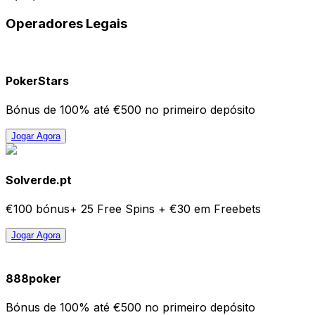
Operadores Legais
PokerStars
Bónus de 100% até €500 no primeiro depósito
Jogar Agora
Solverde.pt
€100 bónus+ 25 Free Spins + €30 em Freebets
Jogar Agora
888poker
Bónus de 100% até €500 no primeiro depósito