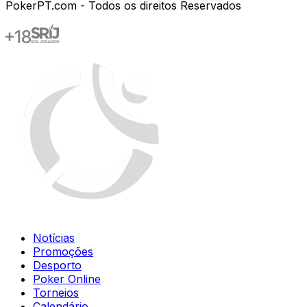
PokerPT.com - Todos os direitos Reservados
Notícias
Promoções
Desporto
Poker Online
Torneios
Calendário