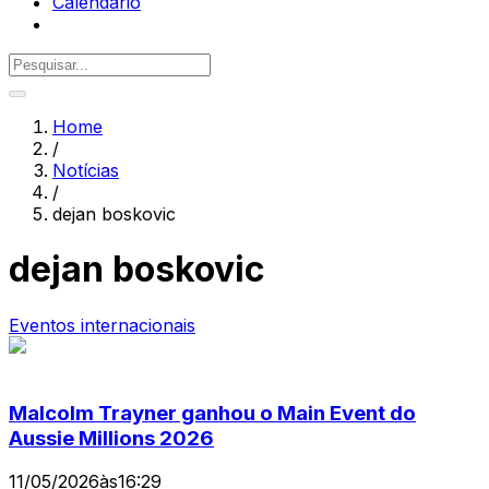
Calendário
Home
/
Notícias
/
dejan boskovic
dejan boskovic
Eventos internacionais
Malcolm Trayner ganhou o Main Event do
Aussie Millions 2026
11/05/2026
às
16:29