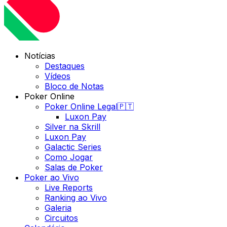
Notícias
Destaques
Vídeos
Bloco de Notas
Poker Online
Poker Online Legal🇵🇹
Luxon Pay
Silver na Skrill
Luxon Pay
Galactic Series
Como Jogar
Salas de Poker
Poker ao Vivo
Live Reports
Ranking ao Vivo
Galeria
Circuitos