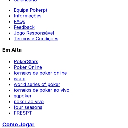
Equipa Pokerpt
Informações
FAQs
Feedback
Jogo Responsável
Termos e Condições
Em Alta
PokerStars
Poker Online
torneios de poker online
wsop
world series of poker
torneios de poker ao vivo
ggpoker
poker ao vivo
four seasons
FRESPT
Como Jogar