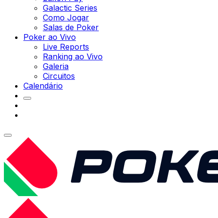
Galactic Series
Como Jogar
Salas de Poker
Poker ao Vivo
Live Reports
Ranking ao Vivo
Galeria
Circuitos
Calendário