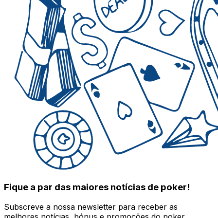
Fique a par das maiores notícias de poker!
Subscreve a nossa newsletter para receber as
melhores notícias, bónus e promoções do poker