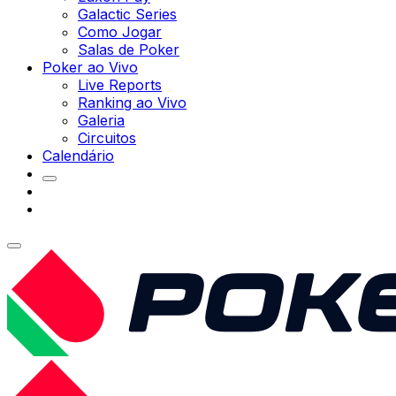
Galactic Series
Como Jogar
Salas de Poker
Poker ao Vivo
Live Reports
Ranking ao Vivo
Galeria
Circuitos
Calendário