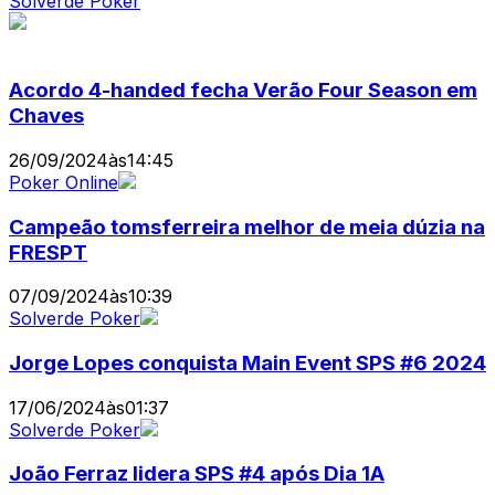
Solverde Poker
Acordo 4-handed fecha Verão Four Season em
Chaves
26/09/2024
às
14:45
Poker Online
Campeão tomsferreira melhor de meia dúzia na
FRESPT
07/09/2024
às
10:39
Solverde Poker
Jorge Lopes conquista Main Event SPS #6 2024
17/06/2024
às
01:37
Solverde Poker
João Ferraz lidera SPS #4 após Dia 1A