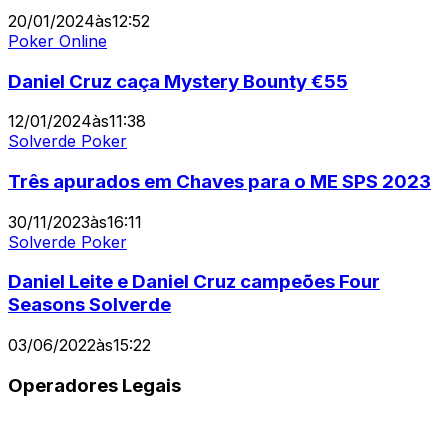
20/01/2024
às
12:52
Poker Online
Daniel Cruz caça Mystery Bounty €55
12/01/2024
às
11:38
Solverde Poker
Três apurados em Chaves para o ME SPS 2023
30/11/2023
às
16:11
Solverde Poker
Daniel Leite e Daniel Cruz campeões Four
Seasons Solverde
03/06/2022
às
15:22
Operadores Legais