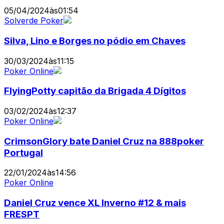
05/04/2024
às
01:54
Solverde Poker
Silva, Lino e Borges no pódio em Chaves
30/03/2024
às
11:15
Poker Online
FlyingPotty capitão da Brigada 4 Dígitos
03/02/2024
às
12:37
Poker Online
CrimsonGlory bate Daniel Cruz na 888poker
Portugal
22/01/2024
às
14:56
Poker Online
Daniel Cruz vence XL Inverno #12 & mais
FRESPT