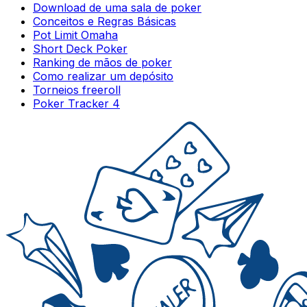
Download de uma sala de poker
Conceitos e Regras Básicas
Pot Limit Omaha
Short Deck Poker
Ranking de mãos de poker
Como realizar um depósito
Torneios freeroll
Poker Tracker 4