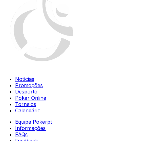
Notícias
Promoções
Desporto
Poker Online
Torneios
Calendário
Equipa Pokerpt
Informações
FAQs
Feedback