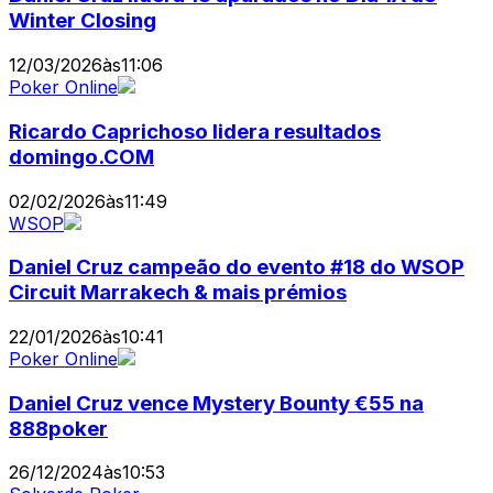
Winter Closing
12/03/2026
às
11:06
Poker Online
Ricardo Caprichoso lidera resultados
domingo.COM
02/02/2026
às
11:49
WSOP
Daniel Cruz campeão do evento #18 do WSOP
Circuit Marrakech & mais prémios
22/01/2026
às
10:41
Poker Online
Daniel Cruz vence Mystery Bounty €55 na
888poker
26/12/2024
às
10:53