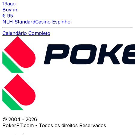
13
ago
Buy-in
€ 95
NLH Standard
Casino Espinho
Calendário Completo
© 2004 -
2026
PokerPT.com - Todos os direitos Reservados