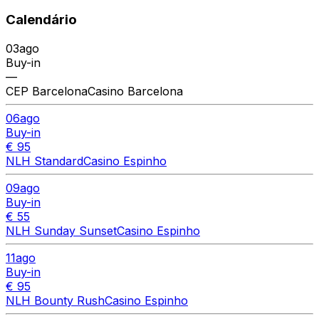
Calendário
03
ago
Buy-in
—
CEP Barcelona
Casino Barcelona
06
ago
Buy-in
€ 95
NLH Standard
Casino Espinho
09
ago
Buy-in
€ 55
NLH Sunday Sunset
Casino Espinho
11
ago
Buy-in
€ 95
NLH Bounty Rush
Casino Espinho