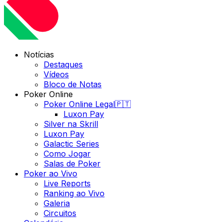
Notícias
Destaques
Vídeos
Bloco de Notas
Poker Online
Poker Online Legal🇵🇹
Luxon Pay
Silver na Skrill
Luxon Pay
Galactic Series
Como Jogar
Salas de Poker
Poker ao Vivo
Live Reports
Ranking ao Vivo
Galeria
Circuitos