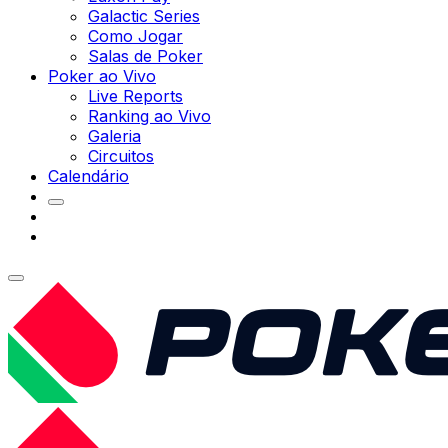
Galactic Series
Como Jogar
Salas de Poker
Poker ao Vivo
Live Reports
Ranking ao Vivo
Galeria
Circuitos
Calendário