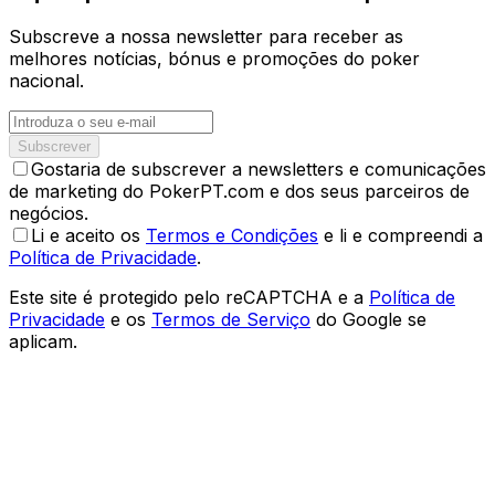
Subscreve a nossa newsletter para receber as
melhores notícias, bónus e promoções do poker
nacional.
Subscrever
Gostaria de subscrever a newsletters e comunicações
de marketing do PokerPT.com e dos seus parceiros de
negócios.
Li e aceito os
Termos e Condições
e li e compreendi a
Política de Privacidade
.
Este site é protegido pelo reCAPTCHA e a
Política de
Privacidade
e os
Termos de Serviço
do Google se
aplicam.