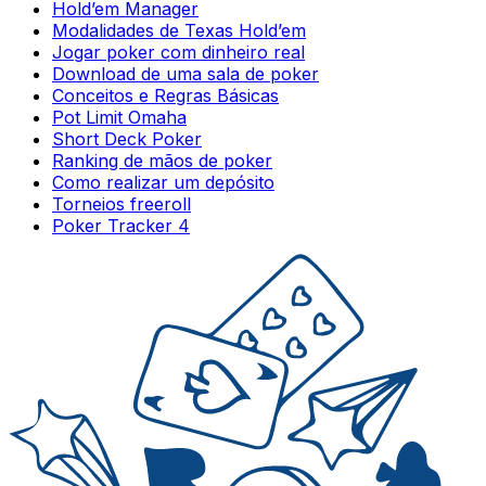
Hold’em Manager
Modalidades de Texas Hold’em
Jogar poker com dinheiro real
Download de uma sala de poker
Conceitos e Regras Básicas
Pot Limit Omaha
Short Deck Poker
Ranking de mãos de poker
Como realizar um depósito
Torneios freeroll
Poker Tracker 4