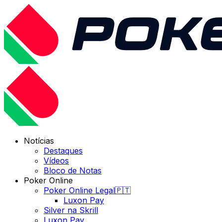
Notícias
Destaques
Vídeos
Bloco de Notas
Poker Online
Poker Online Legal🇵🇹
Luxon Pay
Silver na Skrill
Luxon Pay