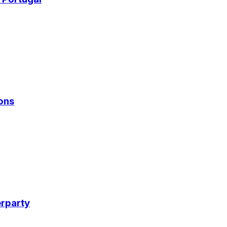
ons
erparty