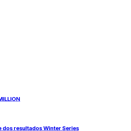
 MILLION
e dos resultados Winter Series