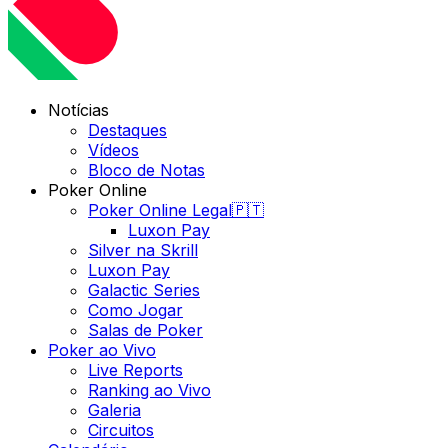
Notícias
Destaques
Vídeos
Bloco de Notas
Poker Online
Poker Online Legal🇵🇹
Luxon Pay
Silver na Skrill
Luxon Pay
Galactic Series
Como Jogar
Salas de Poker
Poker ao Vivo
Live Reports
Ranking ao Vivo
Galeria
Circuitos