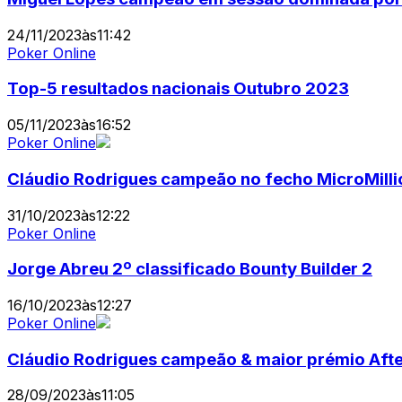
24/11/2023
às
11:42
Poker Online
Top-5 resultados nacionais Outubro 2023
05/11/2023
às
16:52
Poker Online
Cláudio Rodrigues campeão no fecho MicroMilli
31/10/2023
às
12:22
Poker Online
Jorge Abreu 2º classificado Bounty Builder 2
16/10/2023
às
12:27
Poker Online
Cláudio Rodrigues campeão & maior prémio Aft
28/09/2023
às
11:05