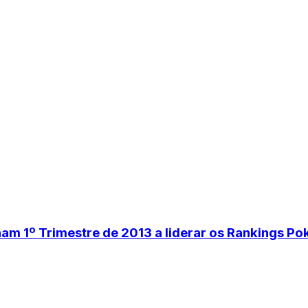
am 1º Trimestre de 2013 a liderar os Rankings P