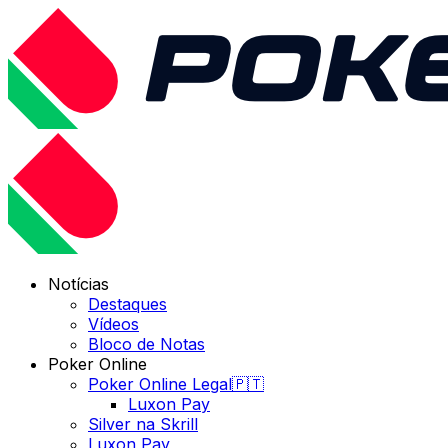
Notícias
Destaques
Vídeos
Bloco de Notas
Poker Online
Poker Online Legal🇵🇹
Luxon Pay
Silver na Skrill
Luxon Pay