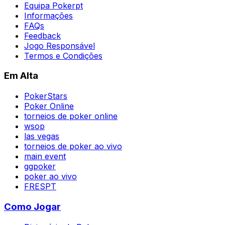
Equipa Pokerpt
Informações
FAQs
Feedback
Jogo Responsável
Termos e Condições
Em Alta
PokerStars
Poker Online
torneios de poker online
wsop
las vegas
torneios de poker ao vivo
main event
ggpoker
poker ao vivo
FRESPT
Como Jogar