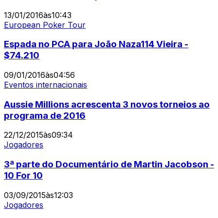
13/01/2016
às
10:43
European Poker Tour
Espada no PCA para João Naza114 Vieira -
$74.210
09/01/2016
às
04:56
Eventos internacionais
Aussie Millions acrescenta 3 novos torneios ao
programa de 2016
22/12/2015
às
09:34
Jogadores
3ª parte do Documentário de Martin Jacobson -
10 For 10
03/09/2015
às
12:03
Jogadores