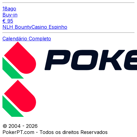
18
ago
Buy-in
€ 95
NLH Bounty
Casino Espinho
Calendário Completo
© 2004 -
2026
PokerPT.com - Todos os direitos Reservados