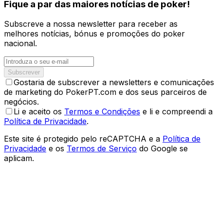
Fique a par das maiores notícias de poker!
Subscreve a nossa newsletter para receber as
melhores notícias, bónus e promoções do poker
nacional.
Subscrever
Gostaria de subscrever a newsletters e comunicações
de marketing do PokerPT.com e dos seus parceiros de
negócios.
Li e aceito os
Termos e Condições
e li e compreendi a
Política de Privacidade
.
Este site é protegido pelo reCAPTCHA e a
Política de
Privacidade
e os
Termos de Serviço
do Google se
aplicam.