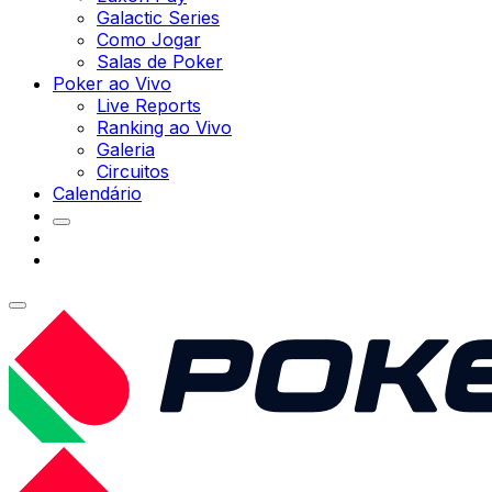
Galactic Series
Como Jogar
Salas de Poker
Poker ao Vivo
Live Reports
Ranking ao Vivo
Galeria
Circuitos
Calendário