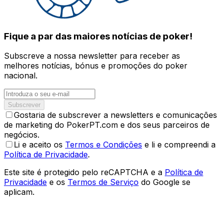
Fique a par das maiores notícias de poker!
Subscreve a nossa newsletter para receber as
melhores notícias, bónus e promoções do poker
nacional.
Subscrever
Gostaria de subscrever a newsletters e comunicações
de marketing do PokerPT.com e dos seus parceiros de
negócios.
Li e aceito os
Termos e Condições
e li e compreendi a
Política de Privacidade
.
Este site é protegido pelo reCAPTCHA e a
Política de
Privacidade
e os
Termos de Serviço
do Google se
aplicam.