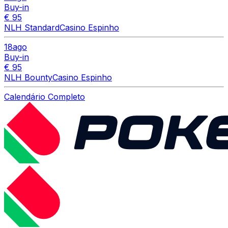
Buy-in
€ 95
NLH Standard
Casino Espinho
18
ago
Buy-in
€ 95
NLH Bounty
Casino Espinho
Calendário Completo