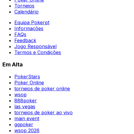
Torneios
Calendário
Equipa Pokerpt
Informações
FAQs
Feedback
Jogo Responsável
Termos e Condições
Em Alta
PokerStars
Poker Online
torneios de poker online
wsop
888poker
las vegas
torneios de poker ao vivo
main event
ggpoker
wsop 2026