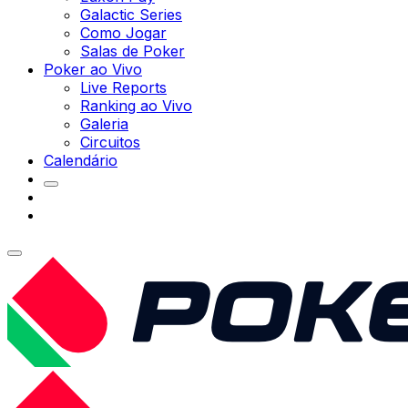
Galactic Series
Como Jogar
Salas de Poker
Poker ao Vivo
Live Reports
Ranking ao Vivo
Galeria
Circuitos
Calendário