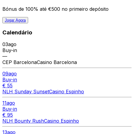
Bónus de 100% até €500 no primeiro depósito
Jogar Agora
Calendário
03
ago
Buy-in
—
CEP Barcelona
Casino Barcelona
09
ago
Buy-in
€ 55
NLH Sunday Sunset
Casino Espinho
11
ago
Buy-in
€ 95
NLH Bounty Rush
Casino Espinho
13
ago