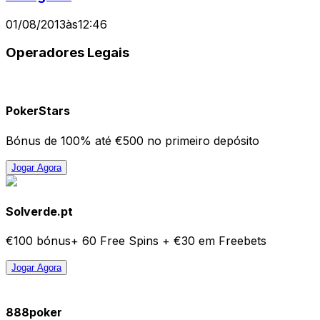
01/08/2013
às
12:46
Operadores Legais
PokerStars
Bónus de 100% até €500 no primeiro depósito
Jogar Agora
Solverde.pt
€100 bónus+ 60 Free Spins + €30 em Freebets
Jogar Agora
888poker