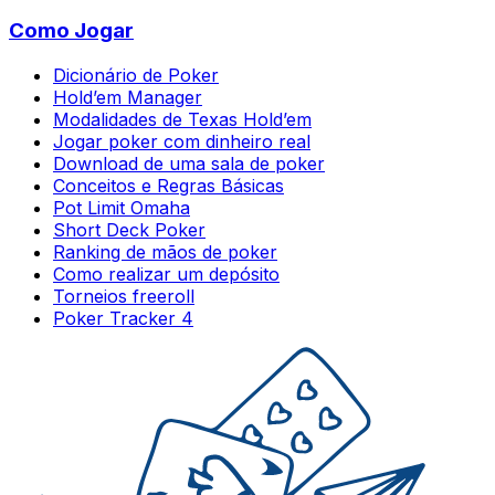
Como Jogar
Dicionário de Poker
Hold’em Manager
Modalidades de Texas Hold’em
Jogar poker com dinheiro real
Download de uma sala de poker
Conceitos e Regras Básicas
Pot Limit Omaha
Short Deck Poker
Ranking de mãos de poker
Como realizar um depósito
Torneios freeroll
Poker Tracker 4