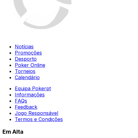
Notícias
Promoções
Desporto
Poker Online
Torneios
Calendário
Equipa Pokerpt
Informações
FAQs
Feedback
Jogo Responsável
Termos e Condições
Em Alta