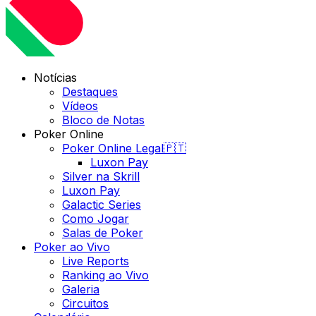
Notícias
Destaques
Vídeos
Bloco de Notas
Poker Online
Poker Online Legal🇵🇹
Luxon Pay
Silver na Skrill
Luxon Pay
Galactic Series
Como Jogar
Salas de Poker
Poker ao Vivo
Live Reports
Ranking ao Vivo
Galeria
Circuitos