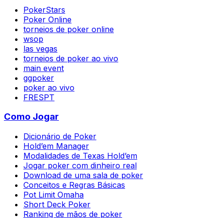
PokerStars
Poker Online
torneios de poker online
wsop
las vegas
torneios de poker ao vivo
main event
ggpoker
poker ao vivo
FRESPT
Como Jogar
Dicionário de Poker
Hold’em Manager
Modalidades de Texas Hold’em
Jogar poker com dinheiro real
Download de uma sala de poker
Conceitos e Regras Básicas
Pot Limit Omaha
Short Deck Poker
Ranking de mãos de poker