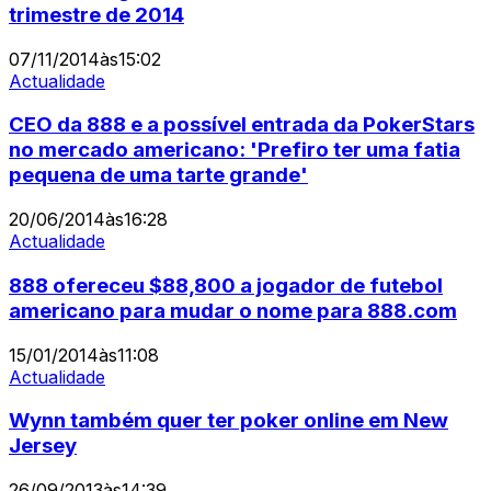
trimestre de 2014
07/11/2014
às
15:02
Actualidade
CEO da 888 e a possível entrada da PokerStars
no mercado americano: 'Prefiro ter uma fatia
pequena de uma tarte grande'
20/06/2014
às
16:28
Actualidade
888 ofereceu $88,800 a jogador de futebol
americano para mudar o nome para 888.com
15/01/2014
às
11:08
Actualidade
Wynn também quer ter poker online em New
Jersey
26/09/2013
às
14:39