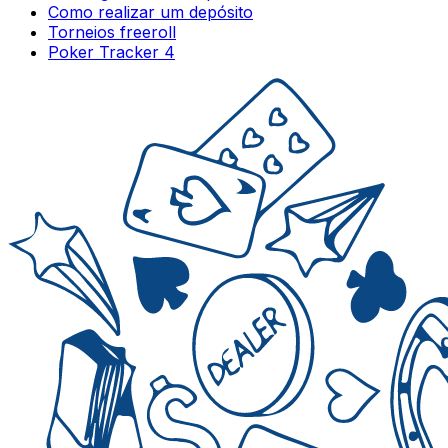
Como realizar um depósito
Torneios freeroll
Poker Tracker 4