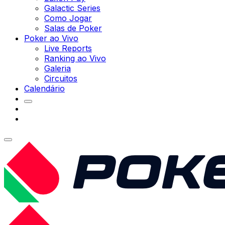
Galactic Series
Como Jogar
Salas de Poker
Poker ao Vivo
Live Reports
Ranking ao Vivo
Galeria
Circuitos
Calendário